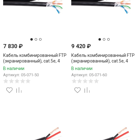
7 830
₽
9 420
₽
Кабель комбинированный FTP
Кабель комбинированный FTP
(экранированный), cat.5e, 4
(экранированный), cat.5e, 4
пары, CCA проводник +
пары, CCA проводник +
В наличии
В наличии
питание 2x0.75, уличный, 50
питание 2x0.75, уличный, 60
Артикул: 05-071-50
Артикул: 05-071-60
метров
метров