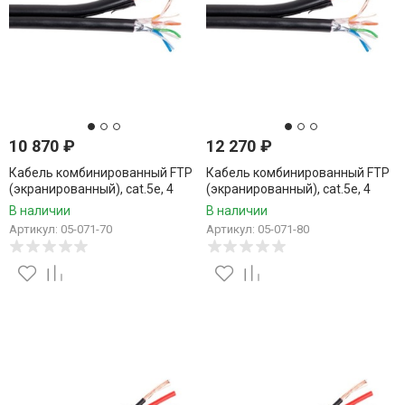
10 870
₽
12 270
₽
Кабель комбинированный FTP
Кабель комбинированный FTP
(экранированный), cat.5e, 4
(экранированный), cat.5e, 4
пары, CCA проводник +
пары, CCA проводник +
В наличии
В наличии
питание 2x0.75, уличный, 70
питание 2x0.75, уличный, 80
Артикул: 05-071-70
Артикул: 05-071-80
метров
метров