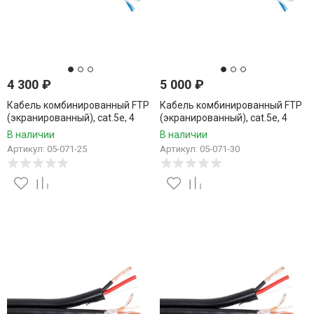
4 300
₽
5 000
₽
Кабель комбинированный FTP
Кабель комбинированный FTP
(экранированный), cat.5e, 4
(экранированный), cat.5e, 4
пары, CCA проводник +
пары, CCA проводник +
В наличии
В наличии
питание 2x0.75, уличный, 25
питание 2x0.75, уличный, 30
Артикул: 05-071-25
Артикул: 05-071-30
метров
метров