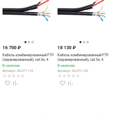
16 700
₽
18 130
₽
Кабель комбинированный FTP
Кабель комбинированный FTP
(экранированный), cat.5e, 4
(экранированный), cat.5e, 4
пары, CCA проводник +
пары, CCA проводник +
В наличии
В наличии
питание 2x0.75, уличный, 110
питание 2x0.75, уличный, 120
Артикул: 05-071-110
Артикул: 05-071-120
метров
метров