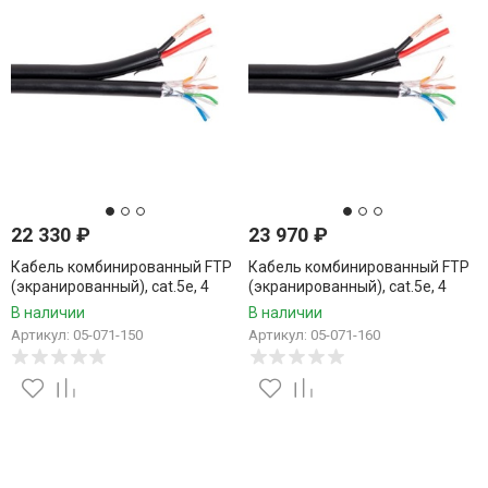
22 330
₽
23 970
₽
Кабель комбинированный FTP
Кабель комбинированный FTP
(экранированный), cat.5e, 4
(экранированный), cat.5e, 4
пары, CCA проводник +
пары, CCA проводник +
В наличии
В наличии
питание 2x0.75, уличный, 150
питание 2x0.75, уличный, 160
Артикул: 05-071-150
Артикул: 05-071-160
метров
метров