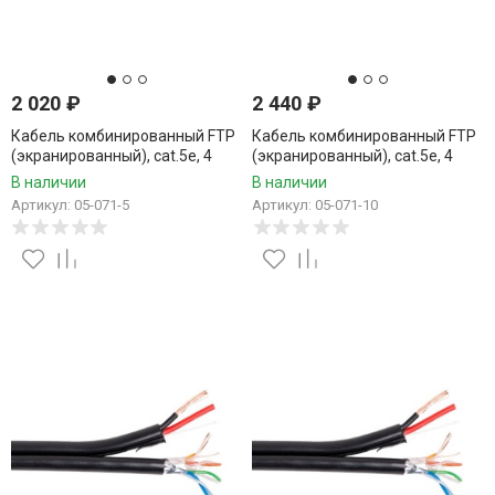
2 020
₽
2 440
₽
Кабель комбинированный FTP
Кабель комбинированный FTP
(экранированный), cat.5e, 4
(экранированный), cat.5e, 4
пары, CCA проводник +
пары, CCA проводник +
В наличии
В наличии
питание 2x0.75, уличный, 5
питание 2x0.75, уличный, 10
Артикул: 05-071-5
Артикул: 05-071-10
метров
метров