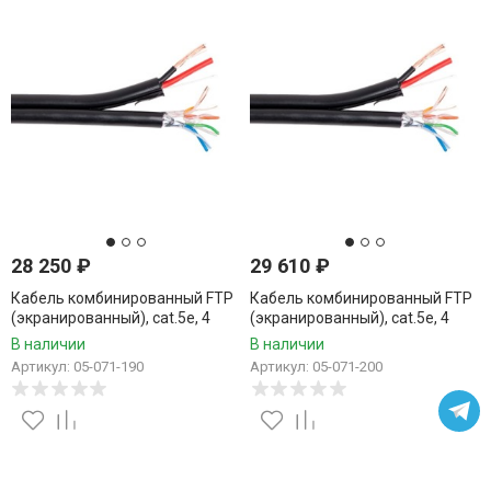
28 250
₽
29 610
₽
Кабель комбинированный FTP
Кабель комбинированный FTP
(экранированный), cat.5e, 4
(экранированный), cat.5e, 4
пары, CCA проводник +
пары, CCA проводник +
В наличии
В наличии
питание 2x0.75, уличный, 190
питание 2x0.75, уличный, 200
Артикул: 05-071-190
Артикул: 05-071-200
метров
метров