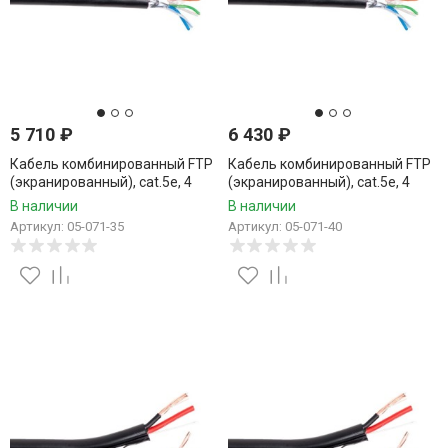
5 710
₽
6 430
₽
Кабель комбинированный FTP
Кабель комбинированный FTP
(экранированный), cat.5e, 4
(экранированный), cat.5e, 4
пары, CCA проводник +
пары, CCA проводник +
В наличии
В наличии
питание 2x0.75, уличный, 35
питание 2x0.75, уличный, 40
Артикул: 05-071-35
Артикул: 05-071-40
метров
метров