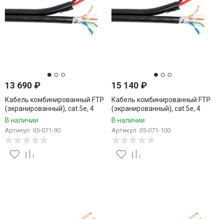
13 690
₽
15 140
₽
Кабель комбинированный FTP
Кабель комбинированный FTP
(экранированный), cat.5e, 4
(экранированный), cat.5e, 4
пары, CCA проводник +
пары, CCA проводник +
В наличии
В наличии
питание 2x0.75, уличный, 90
питание 2x0.75, уличный, 100
Артикул: 05-071-90
Артикул: 05-071-100
метров
метров