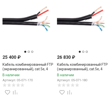
25 400
₽
26 830
₽
Кабель комбинированный FTP
Кабель комбинированный FTP
(экранированный), cat.5e, 4
(экранированный), cat.5e, 4
пары, CCA проводник +
пары, CCA проводник +
В наличии
В наличии
питание 2x0.75, уличный, 170
питание 2x0.75, уличный, 180
Артикул: 05-071-170
Артикул: 05-071-180
метров
метров