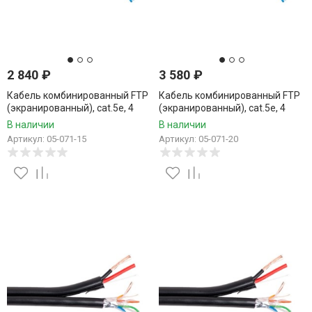
2 840
₽
3 580
₽
Кабель комбинированный FTP
Кабель комбинированный FTP
(экранированный), cat.5e, 4
(экранированный), cat.5e, 4
пары, CCA проводник +
пары, CCA проводник +
В наличии
В наличии
питание 2x0.75, уличный, 15
питание 2x0.75, уличный, 20
Артикул: 05-071-15
Артикул: 05-071-20
метров
метров