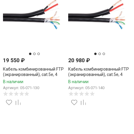
19 550
₽
20 980
₽
Кабель комбинированный FTP
Кабель комбинированный FTP
(экранированный), cat.5e, 4
(экранированный), cat.5e, 4
пары, CCA проводник +
пары, CCA проводник +
В наличии
В наличии
питание 2x0.75, уличный, 130
питание 2x0.75, уличный, 140
Артикул: 05-071-130
Артикул: 05-071-140
метров
метров