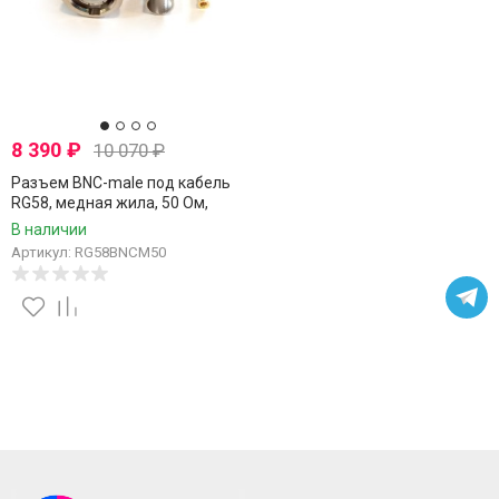
8 390
₽
10 070
₽
Разъем BNC-male под кабель
RG58, медная жила, 50 Ом,
обжимной под пайку, 50 шт
В наличии
Артикул: RG58BNCM50