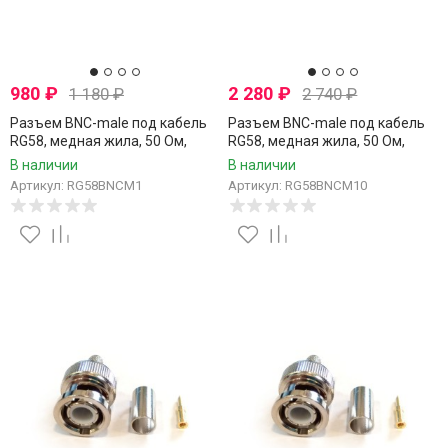
980
₽
2 280
₽
1 180
₽
2 740
₽
Разъем BNC-male под кабель
Разъем BNC-male под кабель
RG58, медная жила, 50 Ом,
RG58, медная жила, 50 Ом,
обжимной под пайку, 1 шт
обжимной под пайку, 10 шт
В наличии
В наличии
Артикул: RG58BNCM1
Артикул: RG58BNCM10