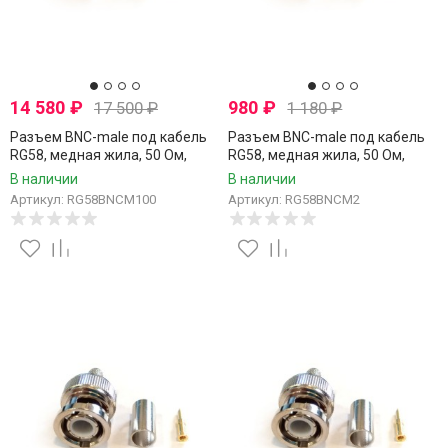
14 580
₽
980
₽
17 500
₽
1 180
₽
Разъем BNC-male под кабель
Разъем BNC-male под кабель
RG58, медная жила, 50 Ом,
RG58, медная жила, 50 Ом,
обжимной под пайку, 100 шт
обжимной под пайку, 2 шт
В наличии
В наличии
Артикул: RG58BNCM100
Артикул: RG58BNCM2