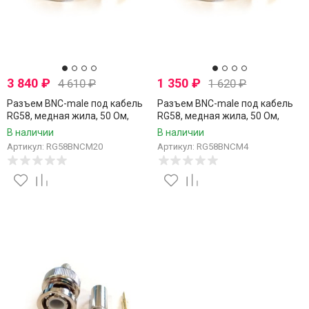
3 840
₽
1 350
₽
4 610
₽
1 620
₽
Разъем BNC-male под кабель
Разъем BNC-male под кабель
RG58, медная жила, 50 Ом,
RG58, медная жила, 50 Ом,
обжимной под пайку, 20 шт
обжимной под пайку, 4 шт
В наличии
В наличии
Артикул: RG58BNCM20
Артикул: RG58BNCM4