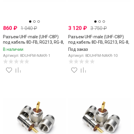
860
₽
3 120
₽
1 040
₽
3 750
₽
Разъем UHF-male (UHF-C8P)
Разъем UHF-male (UHF-C8P)
под кабель 8D-FB, RG213, RG-8,
под кабель 8D-FB, RG213, RG-8,
накручивающийся, 1 шт.
накручивающийся, 10 шт.
В наличии
Под заказ
Артикул: 8DUHFM-NAKR-1
Артикул: 8DUHFM-NAKR-10