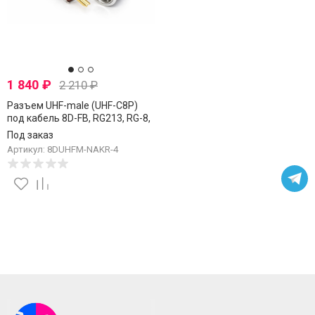
1 840
₽
2 210
₽
Разъем UHF-male (UHF-C8P)
под кабель 8D-FB, RG213, RG-8,
накручивающийся, 4 шт.
Под заказ
Артикул: 8DUHFM-NAKR-4