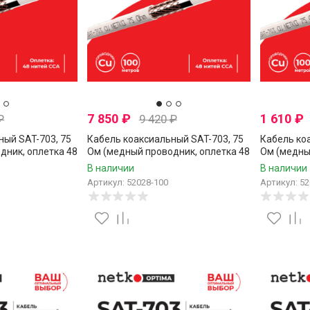
7 850
₽
1 610
₽
₽
9 420
₽
ный SAT-703, 75
Кабель коаксиальный SAT-703, 75
Кабель ко
дник, оплетка 48
Ом (медный проводник, оплетка 48
Ом (медны
 Netko, 10
нитей CCA), белый, Netko, 100
нитей CCA)
В наличии
В наличии
метров
метров
Артикул: 52028-100
Артикул: 52