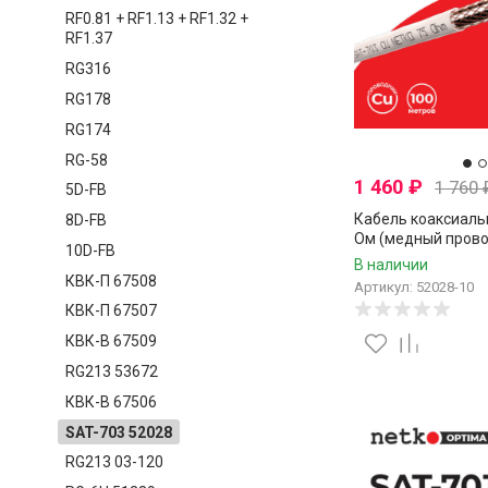
RF0.81 + RF1.13 + RF1.32 +
RF1.37
RG316
RG178
RG174
RG-58
1 460
₽
1 760
5D-FB
Кабель коаксиаль
8D-FB
Ом (медный прово
10D-FB
нитей CCA), белый,
В наличии
метров
КВК-П 67508
Артикул: 52028-10
КВК-П 67507
КВК-В 67509
RG213 53672
КВК-В 67506
SAT-703 52028
RG213 03-120