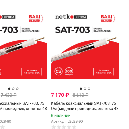
7 170
₽
7 430
₽
8 610
₽
аксиальный SAT-703, 75
Кабель коаксиальный SAT-703, 75
й проводник, оплетка 48
Ом (медный проводник, оплетка 48
, белый, Netko, 80
нитей CCA), белый, Netko, 90
В наличии
метров
028-80
Артикул: 52028-90