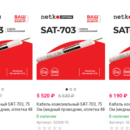
5 520
₽
6 190
₽
₽
6 630
₽
ный SAT-703, 75
Кабель коаксиальный SAT-703, 75
Кабель ко
дник, оплетка 48
Ом (медный проводник, оплетка 48
Ом (медны
 Netko, 7 метров
нитей CCA), белый, Netko, 70
нитей CCA)
В наличии
В наличии
метров
метров
Артикул: 52028-70
Артикул: 52