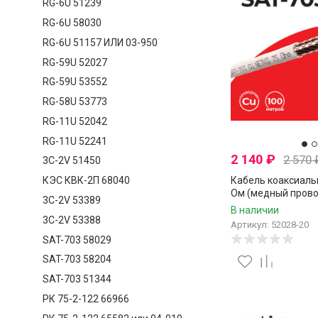
RG-6U 51239
RG-6U 58030
RG-6U 51157 ИЛИ 03-950
RG-59U 52027
RG-59U 53552
RG-58U 53773
RG-11U 52042
RG-11U 52241
2 140
₽
2 570
3C-2V 51450
Кабель коаксиаль
КЭС КВК-2П 68040
Ом (медный прово
3C-2V 53389
нитей CCA), белый,
В наличии
метров
3C-2V 53388
Артикул: 52028-20
SAT-703 58029
SAT-703 58204
SAT-703 51344
РК 75-2-122 66966