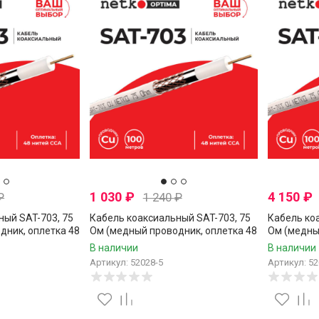
1 030
₽
4 150
₽
₽
1 240
₽
ный SAT-703, 75
Кабель коаксиальный SAT-703, 75
Кабель ко
дник, оплетка 48
Ом (медный проводник, оплетка 48
Ом (медны
 Netko, 40
нитей CCA), белый, Netko, 5 метров
нитей CCA)
В наличии
В наличии
метров
Артикул: 52028-5
Артикул: 52