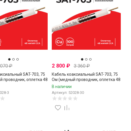
2 800
₽
 070
₽
3 360
₽
аксиальный SAT-703, 75
Кабель коаксиальный SAT-703, 75
й проводник, оплетка 48
Ом (медный проводник, оплетка 48
, белый, Netko, 3 метра
нитей CCA), белый, Netko, 30
В наличии
метров
028-3
Артикул: 52028-30