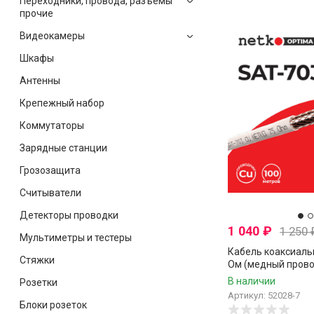
Переходники, провода, разъёмы
прочие
Видеокамеры
Шкафы
Антенны
Крепежный набор
Коммутаторы
Зарядные станции
Грозозащита
Считыватели
Детекторы проводки
1 040
₽
1 250
Мультиметры и тестеры
Кабель коаксиаль
Стяжки
Ом (медный прово
нитей CCA), белый,
В наличии
Розетки
Артикул: 52028-7
Блоки розеток