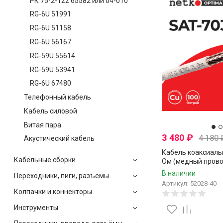
РК 75-2-122 65582 или 04-010
RG-6U 51991
RG-6U 51158
RG-6U 56167
RG-59U 55614
RG-59U 53941
RG-6U 67480
Телефонный кабель
Кабель силовой
Витая пара
3 480
₽
4 180
Акустический кабель
Кабель коаксиаль
Кабельные сборки
Ом (медный прово
нитей CCA), белый,
В наличии
Переходники, пиги, разъёмы
метров
Артикул: 52028-40
Колпачки и коннекторы
Инструменты