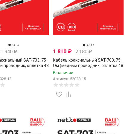
1 810
₽
1 940
₽
2 180
₽
аксиальный SAT-703, 75
Кабель коаксиальный SAT-703, 75
й проводник, оплетка 48
Ом (медный проводник, оплетка 48
, белый, Netko, 12
нитей CCA), белый, Netko, 15
В наличии
метров
028-12
Артикул: 52028-15