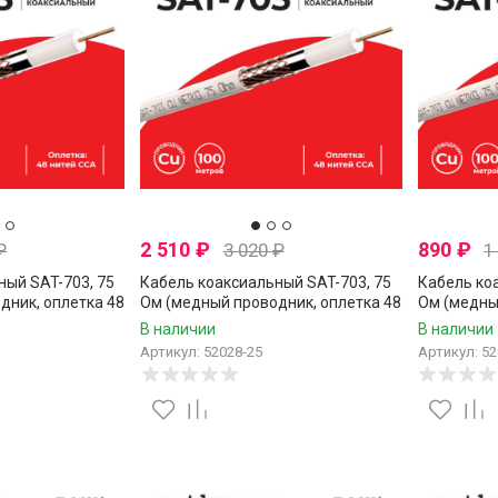
2 510
₽
890
₽
₽
3 020
₽
1
ный SAT-703, 75
Кабель коаксиальный SAT-703, 75
Кабель ко
дник, оплетка 48
Ом (медный проводник, оплетка 48
Ом (медны
 Netko, 20
нитей CCA), белый, Netko, 25
нитей CCA)
В наличии
В наличии
метров
Артикул: 52028-25
Артикул: 52