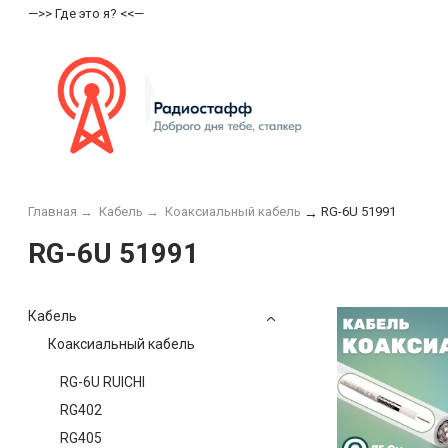
—>> Где это я? <<—
Главная
→
Кабель
→
Коаксиальный кабель
RG-6U 51991
→
RG-6U 51991
Кабель
Коаксиальный кабель
RG-6U RUICHI
RG402
RG405