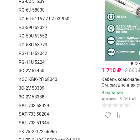
RG-6U 51239
RG-6U 58030
RG-6U 51157 ИЛИ 03-950
RG-59U 52027
RG-59U 53552
RG-58U 53773
RG-11U 52042
RG-11U 52241
1 710
₽
2 060
3C-2V 51450
Кабель коаксиаль
КЭС КВК-2П 68040
Ом, омедненная ст
3C-2V 53389
аллюминиевые нити
В наличии
40 метров
3C-2V 53388
Артикул: 51991-40
SAT-703 58029
SAT-703 58204
SAT-703 51344
РК 75-2-122 66966