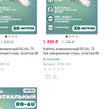
1 450
₽
1 300
₽
1 740
₽
аксиальный RG-6U, 75
Кабель коаксиальный RG-6U, 75
нная сталь, оплетка 48
Ом, омедненная сталь, оплетка 48
вые нити, белый, Netko,
аллюминиевые нити, белый, Netko,
В наличии
30 метров
991-20
Артикул: 51991-30