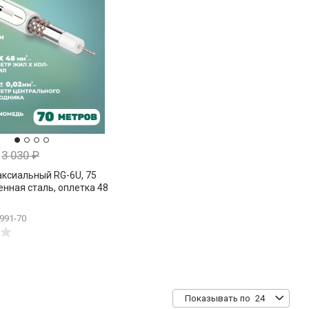
3 030
₽
аксиальный RG-6U, 75
нная сталь, оплетка 48
вые нити, белый, Netko,
991-70
24
Показывать по