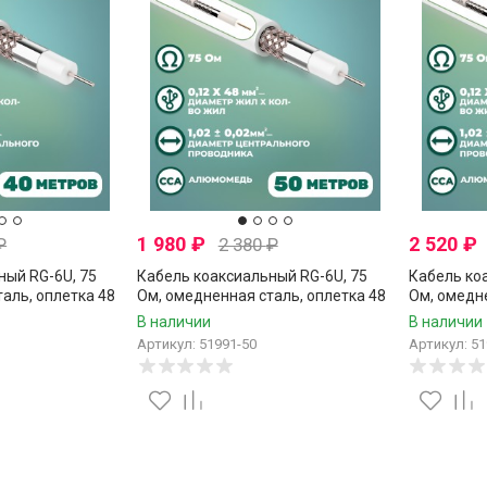
1 980
₽
2 520
₽
₽
2 380
₽
ный RG-6U, 75
Кабель коаксиальный RG-6U, 75
Кабель ко
аль, оплетка 48
Ом, омедненная сталь, оплетка 48
Ом, омедне
, белый, Netko,
аллюминиевые нити, белый, Netko,
аллюминие
В наличии
В наличии
50 метров
70 метров
Артикул: 51991-50
Артикул: 51