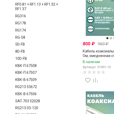
RF0.81 + RF1.13 + RF1.32 +
RF1.37
RG316
RG178
RG174
RG-58
800
₽
960
₽
5D-FB
Кабель коаксиаль
8D-FB
Ом, омедненная ст
10D-FB
аллюминиевые нити
В наличии
10 метров
КВК-П 67508
Артикул: 51991-10
КВК-П 67507
КВК-В 67509
RG213 53672
КВК-В 67506
SAT-703 52028
RG213 03-120