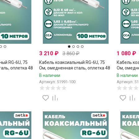
3 210
₽
1 080
₽
3 860
₽
ный RG-6U, 75
Кабель коаксиальный RG-6U, 75
Кабель ко
аль, оплетка 48
Ом, омедненная сталь, оплетка 48
Ом, омедне
, белый, Netko,
аллюминиевые нити, белый, Netko,
аллюминие
В наличии
В наличии
100 метров
20 метров
Артикул: 51991-100
Артикул: 51