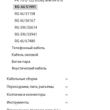
РК 75-2-122 65582 или 04-010
RG-6U 51991
RG-6U 51158
RG-6U 56167
RG-59U 55614
RG-59U 53941
RG-6U 67480
Телефонный кабель
Кабель силовой
Витая пара
Акустический кабель
Кабельные сборки
Переходники, пиги, разъёмы
Колпачки и коннекторы
Инструменты