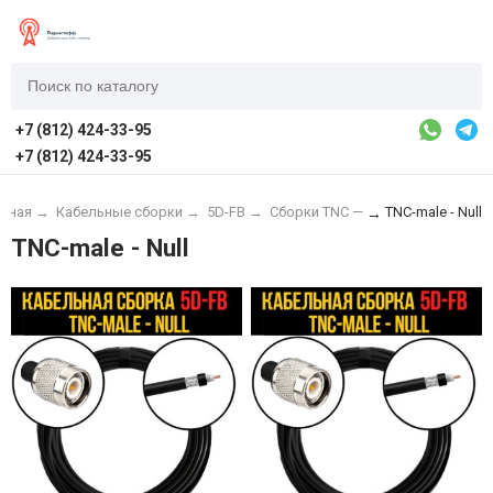
+7 (812) 424-33-95
+7 (812) 424-33-95
авная
→
Кабельные сборки
→
5D-FB
→
Сборки TNC —
TNC-male - Null
→
TNC-male - Null