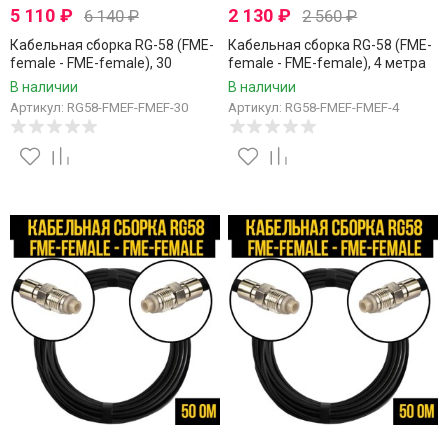
5 110
₽
2 130
₽
6 140
₽
2 560
₽
Кабельная сборка RG-58 (FME-
Кабельная сборка RG-58 (FME-
female - FME-female), 30
female - FME-female), 4 метра
метров
В наличии
В наличии
Артикул: RG58-FMEF-FMEF-30
Артикул: RG58-FMEF-FMEF-4