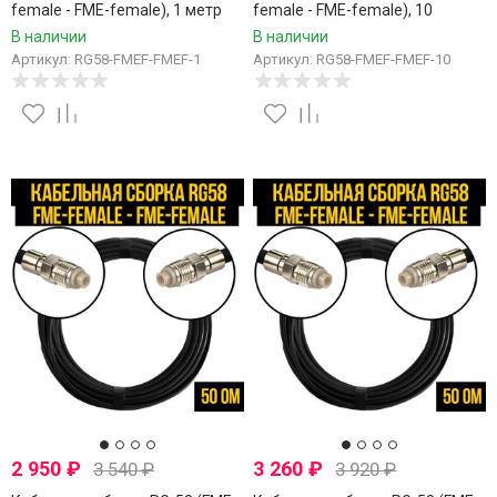
female - FME-female), 1 метр
female - FME-female), 10
метров
В наличии
В наличии
Артикул: RG58-FMEF-FMEF-1
Артикул: RG58-FMEF-FMEF-10
2 950
₽
3 260
₽
3 540
₽
3 920
₽