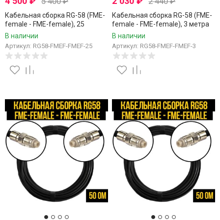
4 500
₽
2 030
₽
5 400
₽
2 440
₽
Кабельная сборка RG-58 (FME-
Кабельная сборка RG-58 (FME-
female - FME-female), 25
female - FME-female), 3 метра
метров
В наличии
В наличии
Артикул: RG58-FMEF-FMEF-25
Артикул: RG58-FMEF-FMEF-3