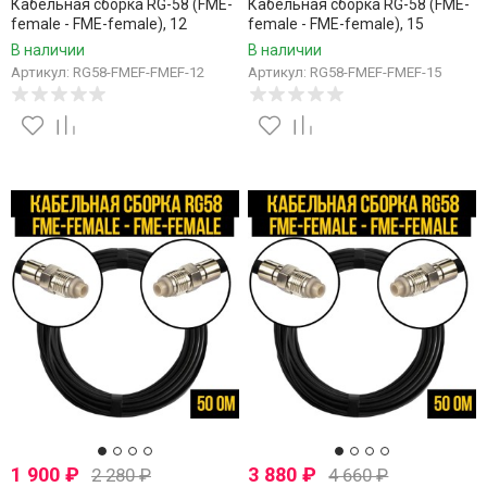
Кабельная сборка RG-58 (FME-
Кабельная сборка RG-58 (FME-
female - FME-female), 12
female - FME-female), 15
метров
метров
В наличии
В наличии
Артикул: RG58-FMEF-FMEF-12
Артикул: RG58-FMEF-FMEF-15
1 900
₽
3 880
₽
2 280
₽
4 660
₽