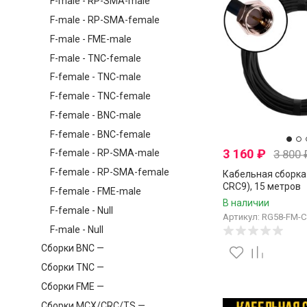
F-male - RP-SMA-male
F-male - RP-SMA-female
F-male - FME-male
F-male - TNC-female
F-female - TNC-male
F-female - TNC-female
F-female - BNC-male
F-female - BNC-female
3 160
₽
3 800
F-female - RP-SMA-male
F-female - RP-SMA-female
Кабельная сборка 
CRC9), 15 метров
F-female - FME-male
В наличии
F-female - Null
Артикул: RG58-FM-
F-male - Null
Сборки BNC —
Сборки TNC —
Сборки FME —
Сборки MCX/CRC/TS —