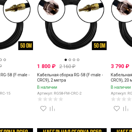
1 800
₽
3 790
₽
₽
2 160
₽
RG-58 (F-male -
Кабельная сборка RG-58 (F-male -
Кабельная 
CRC9), 2 метра
CRC9), 20 
В наличии
В наличии
CRC-15
Артикул: RG58-FM-CRC-2
Артикул: R