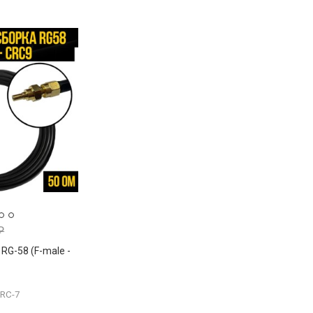
₽
RG-58 (F-male -
CRC-7