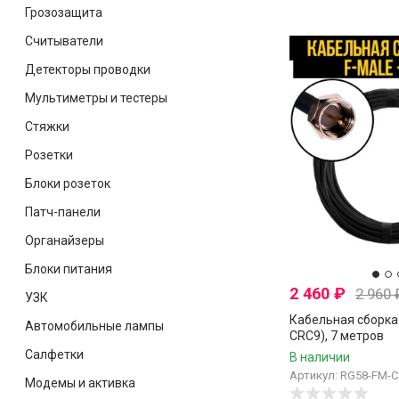
Грозозащита
Считыватели
Детекторы проводки
Мультиметры и тестеры
Стяжки
Розетки
Блоки розеток
Патч-панели
Органайзеры
Блоки питания
2 460
₽
2 960
УЗК
Кабельная сборка 
Автомобильные лампы
CRC9), 7 метров
Салфетки
В наличии
Артикул: RG58-FM-
Модемы и активка