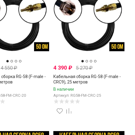
4 390
₽
4 550
₽
5 270
₽
сборка RG-58 (F-male -
Кабельная сборка RG-58 (F-male -
метров
CRC9), 25 метров
В наличии
G58-FM-CRC-20
Артикул: RG58-FM-CRC-25