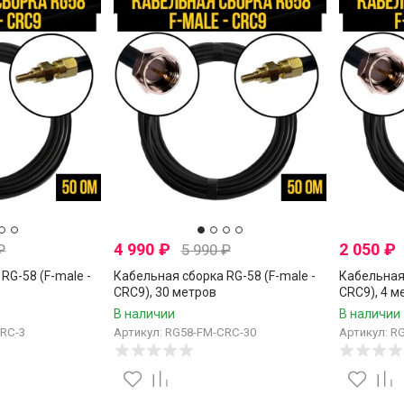
4 990
₽
2 050
₽
₽
5 990
₽
RG-58 (F-male -
Кабельная сборка RG-58 (F-male -
Кабельная 
CRC9), 30 метров
CRC9), 4 м
В наличии
В наличии
CRC-3
Артикул: RG58-FM-CRC-30
Артикул: R