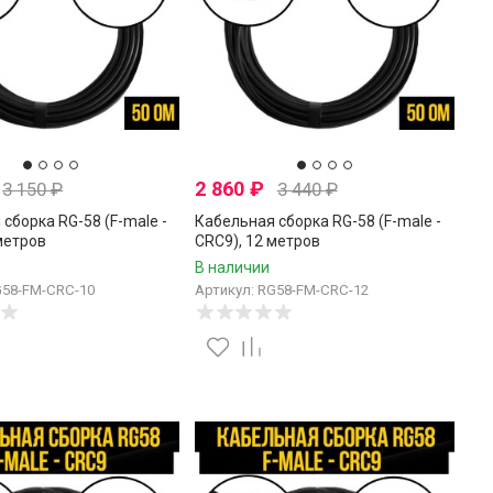
2 860
₽
3 150
₽
3 440
₽
сборка RG-58 (F-male -
Кабельная сборка RG-58 (F-male -
метров
CRC9), 12 метров
В наличии
G58-FM-CRC-10
Артикул: RG58-FM-CRC-12