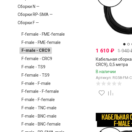
Сборки N —
Сборки RP-SMA —
Сборки F —
F-female - FME-female
F-male - FME-female
1 610
₽
1 940
F-male - CRC9
F-female - CRC9
Кабельная сборка 
CRC9), 0,5 метра
F-male - TS9
В наличии
F-female - TS9
Артикул: RG58-FM-
F-male - F-male
F-female - F-female
F-male - F-female
F-male - TNC-male
F-male - BNC-male
F-male - BNC-female