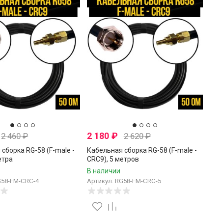
2 180
₽
2 460
₽
2 620
₽
сборка RG-58 (F-male -
Кабельная сборка RG-58 (F-male -
етра
CRC9), 5 метров
В наличии
G58-FM-CRC-4
Артикул: RG58-FM-CRC-5