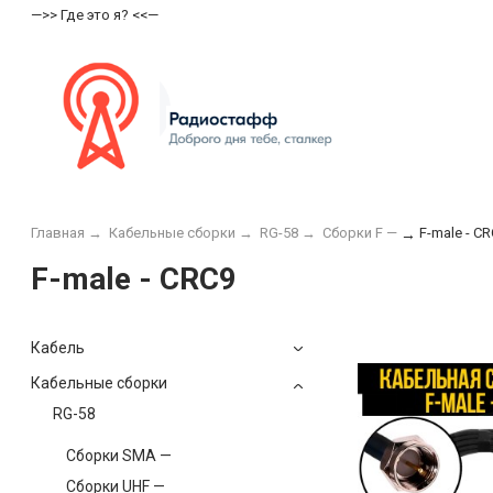
—>> Где это я? <<—
Главная
→
Кабельные сборки
→
RG-58
→
Сборки F —
F-male - C
→
F-male - CRC9
Кабель
Кабельные сборки
RG-58
Сборки SMA —
Сборки UHF —