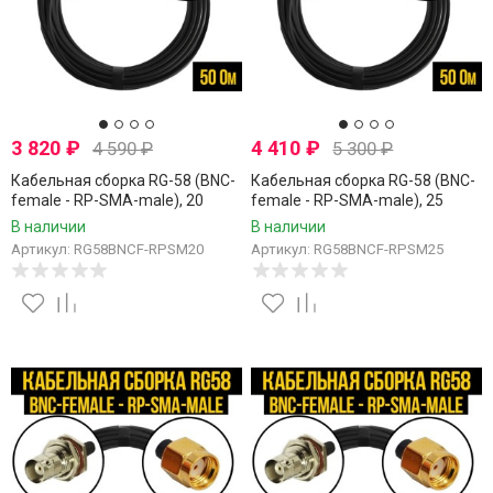
3 820
₽
4 410
₽
4 590
₽
5 300
₽
Кабельная сборка RG-58 (BNC-
Кабельная сборка RG-58 (BNC-
female - RP-SMA-male), 20
female - RP-SMA-male), 25
метров
метров
В наличии
В наличии
Артикул: RG58BNCF-RPSM20
Артикул: RG58BNCF-RPSM25