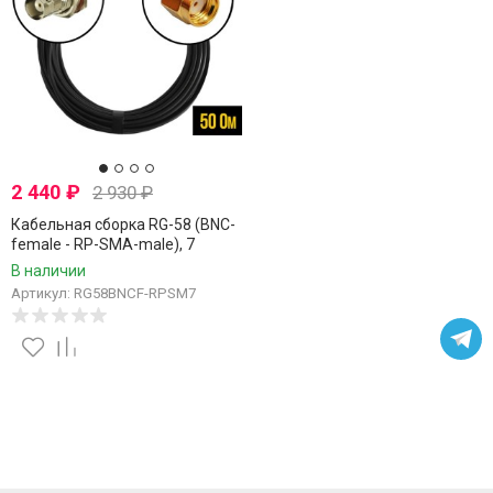
2 440
₽
2 930
₽
Кабельная сборка RG-58 (BNC-
female - RP-SMA-male), 7
метров
В наличии
Артикул: RG58BNCF-RPSM7