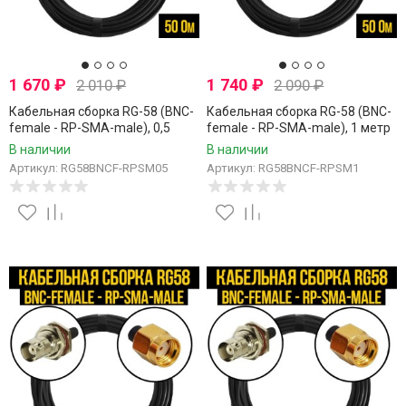
1 670
₽
1 740
₽
2 010
₽
2 090
₽
Кабельная сборка RG-58 (BNC-
Кабельная сборка RG-58 (BNC-
female - RP-SMA-male), 0,5
female - RP-SMA-male), 1 метр
метра
В наличии
В наличии
Артикул: RG58BNCF-RPSM05
Артикул: RG58BNCF-RPSM1