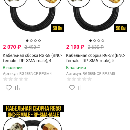
2 070
₽
2 190
₽
2 490
₽
2 630
₽
Кабельная сборка RG-58 (BNC-
Кабельная сборка RG-58 (BNC-
female - RP-SMA-male), 4
female - RP-SMA-male), 5
метра
метров
В наличии
В наличии
Артикул: RG58BNCF-RPSM4
Артикул: RG58BNCF-RPSM5