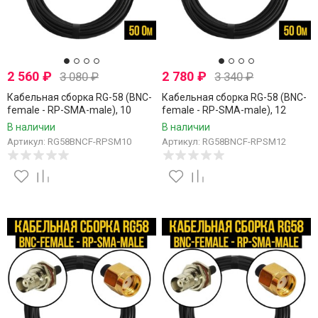
2 560
₽
2 780
₽
3 080
₽
3 340
₽
Кабельная сборка RG-58 (BNC-
Кабельная сборка RG-58 (BNC-
female - RP-SMA-male), 10
female - RP-SMA-male), 12
метров
метров
В наличии
В наличии
Артикул: RG58BNCF-RPSM10
Артикул: RG58BNCF-RPSM12