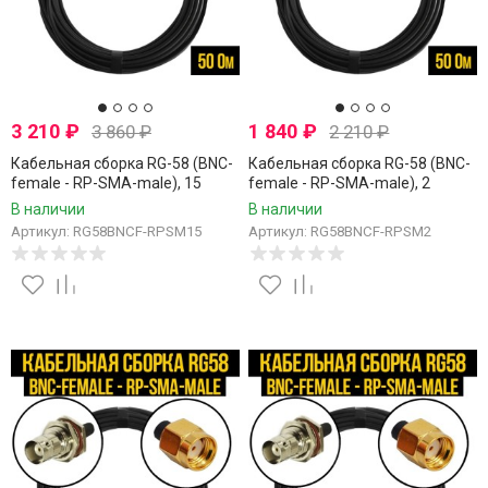
3 210
₽
1 840
₽
3 860
₽
2 210
₽
Кабельная сборка RG-58 (BNC-
Кабельная сборка RG-58 (BNC-
female - RP-SMA-male), 15
female - RP-SMA-male), 2
метров
метра
В наличии
В наличии
Артикул: RG58BNCF-RPSM15
Артикул: RG58BNCF-RPSM2