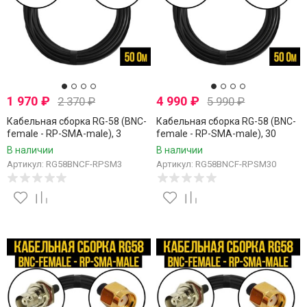
1 970
₽
4 990
₽
2 370
₽
5 990
₽
Кабельная сборка RG-58 (BNC-
Кабельная сборка RG-58 (BNC-
female - RP-SMA-male), 3
female - RP-SMA-male), 30
метра
метров
В наличии
В наличии
Артикул: RG58BNCF-RPSM3
Артикул: RG58BNCF-RPSM30