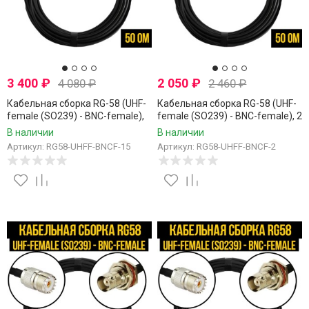
3 400
₽
2 050
₽
4 080
₽
2 460
₽
Кабельная сборка RG-58 (UHF-
Кабельная сборка RG-58 (UHF-
female (SO239) - BNC-female),
female (SO239) - BNC-female), 2
15 метров
метра
В наличии
В наличии
Артикул: RG58-UHFF-BNCF-15
Артикул: RG58-UHFF-BNCF-2