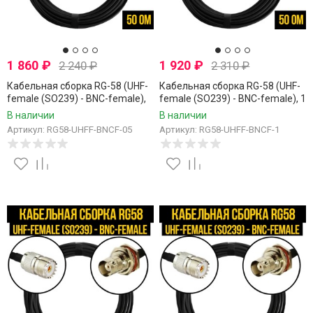
1 860
₽
1 920
₽
2 240
₽
2 310
₽
Кабельная сборка RG-58 (UHF-
Кабельная сборка RG-58 (UHF-
female (SO239) - BNC-female),
female (SO239) - BNC-female), 1
0,5 метра
метр
В наличии
В наличии
Артикул: RG58-UHFF-BNCF-05
Артикул: RG58-UHFF-BNCF-1