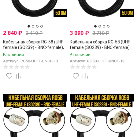
2 840
₽
3 090
₽
3 410
₽
3 710
₽
Кабельная сборка RG-58 (UHF-
Кабельная сборка RG-58 (UHF-
female (SO239) - BNC-female),
female (SO239) - BNC-female),
10 метров
12 метров
В наличии
В наличии
Артикул: RG58-UHFF-BNCF-10
Артикул: RG58-UHFF-BNCF-12