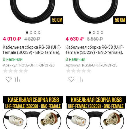
4 010
₽
4 630
₽
4 820
₽
5 560
₽
Кабельная сборка RG-58 (UHF-
Кабельная сборка RG-58 (UHF-
female (SO239) - BNC-female),
female (SO239) - BNC-female),
20 метров
25 метров
В наличии
В наличии
Артикул: RG58-UHFF-BNCF-20
Артикул: RG58-UHFF-BNCF-25