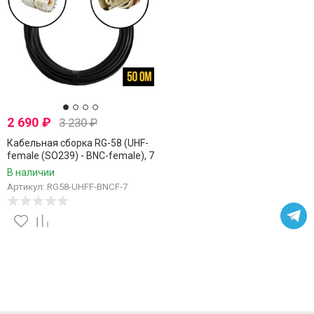
2 690
₽
3 230
₽
Кабельная сборка RG-58 (UHF-
female (SO239) - BNC-female), 7
метров
В наличии
Артикул: RG58-UHFF-BNCF-7