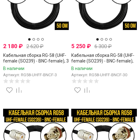
2 180
₽
5 250
₽
2 620
₽
6 300
₽
Кабельная сборка RG-58 (UHF-
Кабельная сборка RG-58 (UHF-
female (SO239) - BNC-female), 3
female (SO239) - BNC-female),
метра
30 метров
В наличии
В наличии
Артикул: RG58-UHFF-BNCF-3
Артикул: RG58-UHFF-BNCF-30