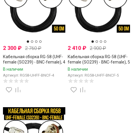
2 300
₽
2 410
₽
2 760
₽
2 900
₽
Кабельная сборка RG-58 (UHF-
Кабельная сборка RG-58 (UHF-
female (SO239) - BNC-female), 4
female (SO239) - BNC-female), 5
метра
метров
В наличии
В наличии
Артикул: RG58-UHFF-BNCF-4
Артикул: RG58-UHFF-BNCF-5