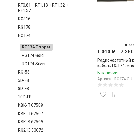
RF0.81 + RF1.13 + RF1.32 +
RF1.37
RG316
RG178
RG174
RG174 Cooper
1 040
₽
...
7 28
RG174 Gold
Радиочастотный 
RG174 Silver
кабель RG174, мн
медный, 50 Ом
RG-58
В наличии
Артикул: RG174-CU-
5D-FB
8D-FB
10D-FB
КВК-П 67508
КВК-П 67507
КВК-В 67509
RG213 53672