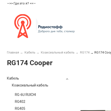
—>> Где это я? <<—
Главная
→
Кабель
→
Коаксиальный кабель
→
RG174
RG174 Coo
→
RG174 Cooper
Кабель
Коаксиальный кабель
RG-6U RUICHI
RG402
RG405