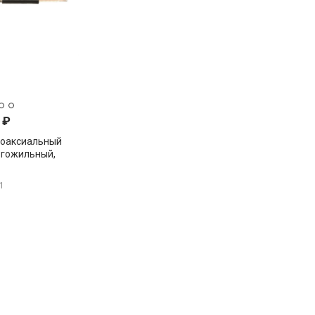
0
₽
коаксиальный
огожильный,
1