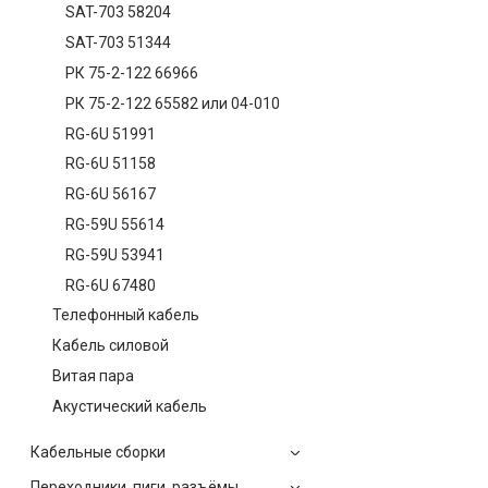
SAT-703 58204
SAT-703 51344
РК 75-2-122 66966
РК 75-2-122 65582 или 04-010
RG-6U 51991
RG-6U 51158
RG-6U 56167
RG-59U 55614
RG-59U 53941
RG-6U 67480
Телефонный кабель
Кабель силовой
Витая пара
Акустический кабель
Кабельные сборки
Переходники, пиги, разъёмы