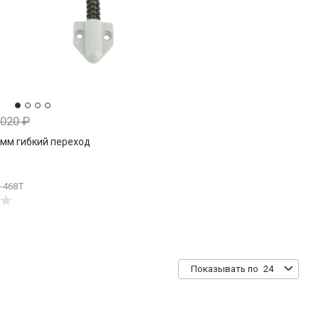
 020
₽
0мм гибкий переход
L-468T
24
Показывать по