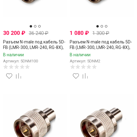
30 200
₽
1 080
₽
36 240
₽
1 300
₽
Разъем N-male под кабель 5D-
Разъем N-male под кабель 5D-
FB (LMR-300, LMR-240, RG-8X),
FB (LMR-300, LMR-240, RG-8X),
обжимной под пайку, 100 шт.
обжимной под пайку, 2 шт.
В наличии
В наличии
Артикул: 5DNM100
Артикул: 5DNM2