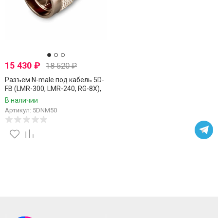
15 430
₽
18 520
₽
Разъем N-male под кабель 5D-
FB (LMR-300, LMR-240, RG-8X),
обжимной под пайку, 50 шт.
В наличии
Артикул: 5DNM50