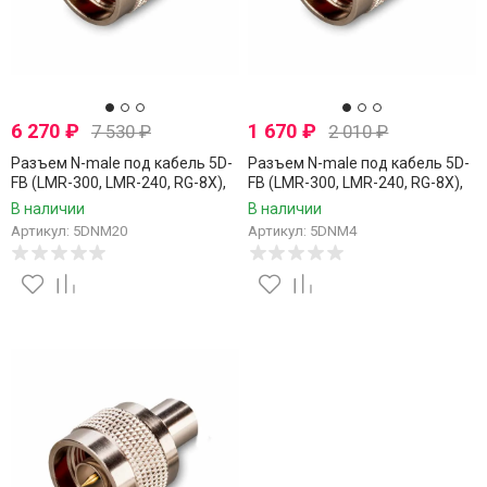
6 270
₽
1 670
₽
7 530
₽
2 010
₽
Разъем N-male под кабель 5D-
Разъем N-male под кабель 5D-
FB (LMR-300, LMR-240, RG-8X),
FB (LMR-300, LMR-240, RG-8X),
обжимной под пайку, 20 шт.
обжимной под пайку, 4 шт.
В наличии
В наличии
Артикул: 5DNM20
Артикул: 5DNM4