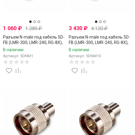
1 060
₽
3 430
₽
1 280
₽
4 120
₽
Разъем N-male под кабель 5D-
Разъем N-male под кабель 5D-
FB (LMR-300, LMR-240, RG-8X),
FB (LMR-300, LMR-240, RG-8X),
обжимной под пайку, 1 шт.
обжимной под пайку, 10 шт.
В наличии
В наличии
Артикул: 5DNM1
Артикул: 5DNM10