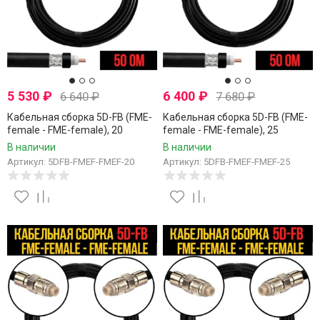
5 530
₽
6 400
₽
6 640
₽
7 680
₽
Кабельная сборка 5D-FB (FME-
Кабельная сборка 5D-FB (FME-
female - FME-female), 20
female - FME-female), 25
метров
метров
В наличии
В наличии
Артикул: 5DFB-FMEF-FMEF-20
Артикул: 5DFB-FMEF-FMEF-25