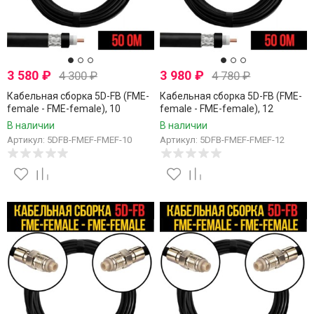
3 580
₽
3 980
₽
4 300
₽
4 780
₽
Кабельная сборка 5D-FB (FME-
Кабельная сборка 5D-FB (FME-
female - FME-female), 10
female - FME-female), 12
метров
метров
В наличии
В наличии
Артикул: 5DFB-FMEF-FMEF-10
Артикул: 5DFB-FMEF-FMEF-12