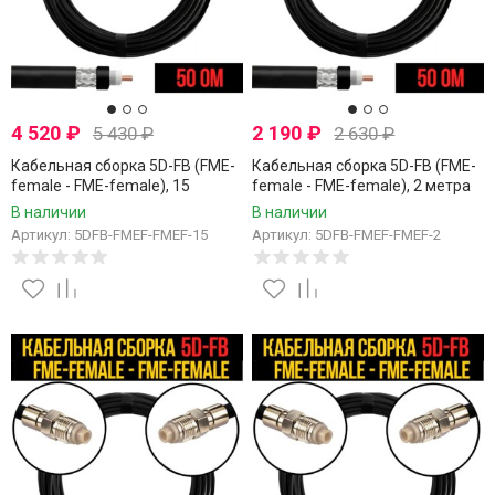
4 520
₽
2 190
₽
5 430
₽
2 630
₽
Кабельная сборка 5D-FB (FME-
Кабельная сборка 5D-FB (FME-
female - FME-female), 15
female - FME-female), 2 метра
метров
В наличии
В наличии
Артикул: 5DFB-FMEF-FMEF-15
Артикул: 5DFB-FMEF-FMEF-2