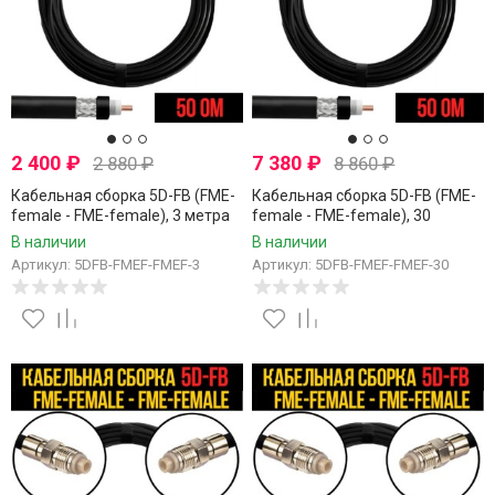
2 400
₽
7 380
₽
2 880
₽
8 860
₽
Кабельная сборка 5D-FB (FME-
Кабельная сборка 5D-FB (FME-
female - FME-female), 3 метра
female - FME-female), 30
метров
В наличии
В наличии
Артикул: 5DFB-FMEF-FMEF-3
Артикул: 5DFB-FMEF-FMEF-30