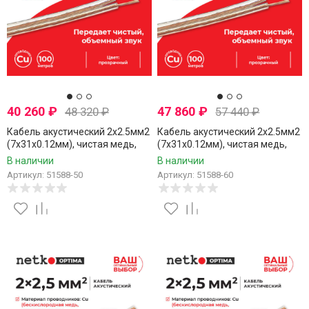
40 260
₽
47 860
₽
48 320
₽
57 440
₽
Кабель акустический 2x2.5мм2
Кабель акустический 2x2.5мм2
(7x31x0.12мм), чистая медь,
(7x31x0.12мм), чистая медь,
пластиковая катушка,
пластиковая катушка,
В наличии
В наличии
прозрачный, Netko, 50 метров
прозрачный, Netko, 60 метров
Артикул: 51588-50
Артикул: 51588-60