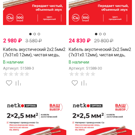
2 980
₽
24 830
₽
3 580
₽
29 800
₽
Кабель акустический 2x2.5мм2
Кабель акустический 2x2.5мм2
(7x31x0.12мм), чистая медь,
(7x31x0.12мм), чистая медь,
пластиковая катушка,
пластиковая катушка,
В наличии
В наличии
прозрачный, Netko, 3 метра
прозрачный, Netko, 30 метров
Артикул: 51588-3
Артикул: 51588-30