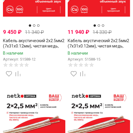
9 450
₽
11 940
₽
11 340
₽
14 330
₽
Кабель акустический 2x2.5мм2
Кабель акустический 2x2.5мм2
(7x31x0.12мм), чистая медь,
(7x31x0.12мм), чистая медь,
пластиковая катушка,
пластиковая катушка,
В наличии
В наличии
прозрачный, Netko, 12 метров
прозрачный, Netko, 15 метров
Артикул: 51588-12
Артикул: 51588-15