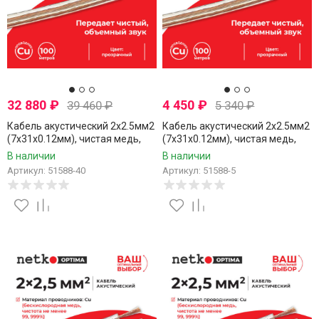
32 880
₽
4 450
₽
39 460
₽
5 340
₽
Кабель акустический 2x2.5мм2
Кабель акустический 2x2.5мм2
(7x31x0.12мм), чистая медь,
(7x31x0.12мм), чистая медь,
пластиковая катушка,
пластиковая катушка,
В наличии
В наличии
прозрачный, Netko, 40 метров
прозрачный, Netko, 5 метров
Артикул: 51588-40
Артикул: 51588-5