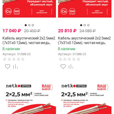
17 040
₽
20 810
₽
20 450
₽
24 980
₽
Кабель акустический 2x2.5мм2
Кабель акустический 2x2.5мм2
(7x31x0.12мм), чистая медь,
(7x31x0.12мм), чистая медь,
пластиковая катушка,
пластиковая катушка,
В наличии
В наличии
прозрачный, Netko, 20 метров
прозрачный, Netko, 25 метров
Артикул: 51588-20
Артикул: 51588-25