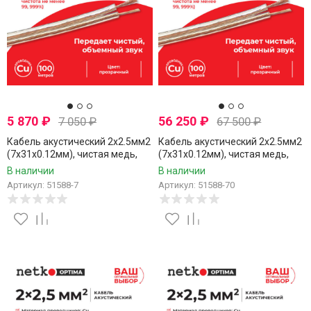
5 870
₽
56 250
₽
7 050
₽
67 500
₽
Кабель акустический 2x2.5мм2
Кабель акустический 2x2.5мм2
(7x31x0.12мм), чистая медь,
(7x31x0.12мм), чистая медь,
пластиковая катушка,
пластиковая катушка,
В наличии
В наличии
прозрачный, Netko, 7 метров
прозрачный, Netko, 70 метров
Артикул: 51588-7
Артикул: 51588-70