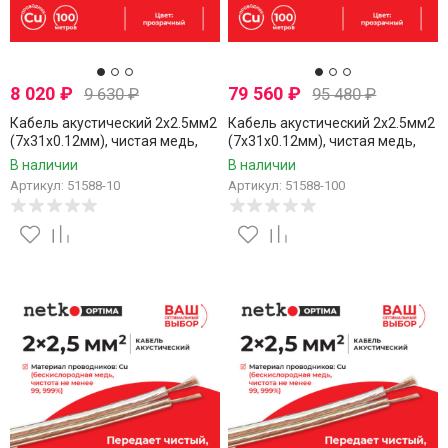
8 020
₽
79 560
₽
9 630
₽
95 480
₽
Кабель акустический 2x2.5мм2
Кабель акустический 2x2.5мм2
(7x31x0.12мм), чистая медь,
(7x31x0.12мм), чистая медь,
пластиковая катушка,
пластиковая катушка,
В наличии
В наличии
прозрачный, Netko, 10 метров
прозрачный, Netko, 100 метров
Артикул: 51588-10
Артикул: 51588-100