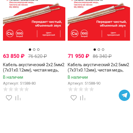
63 850
₽
71 950
₽
76 620
₽
86 340
₽
Кабель акустический 2x2.5мм2
Кабель акустический 2x2.5мм2
(7x31x0.12мм), чистая медь,
(7x31x0.12мм), чистая медь,
пластиковая катушка,
пластиковая катушка,
В наличии
В наличии
прозрачный, Netko, 80 метров
прозрачный, Netko, 90 метров
Артикул: 51588-80
Артикул: 51588-90