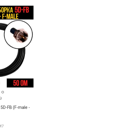
₽
5D-FB (F-male -
M7