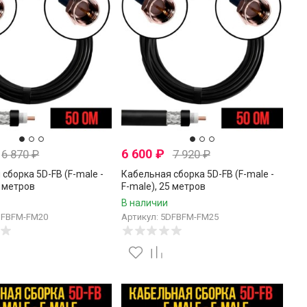
6 600
₽
6 870
₽
7 920
₽
сборка 5D-FB (F-male -
Кабельная сборка 5D-FB (F-male -
0 метров
F-male), 25 метров
В наличии
DFBFM-FM20
Артикул: 5DFBFM-FM25