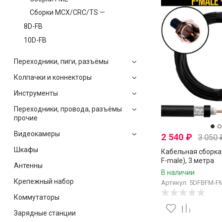
Сборки MCX/CRC/TS —
8D-FB
10D-FB
Переходники, пиги, разъёмы
Колпачки и коннекторы
Инструменты
Переходники, провода, разъёмы
прочие
Видеокамеры
2 540
₽
3 050
Шкафы
Кабельная сборка 
F-male), 3 метра
Антенны
В наличии
Крепежный набор
Артикул: 5DFBFM-F
Коммутаторы
Зарядные станции