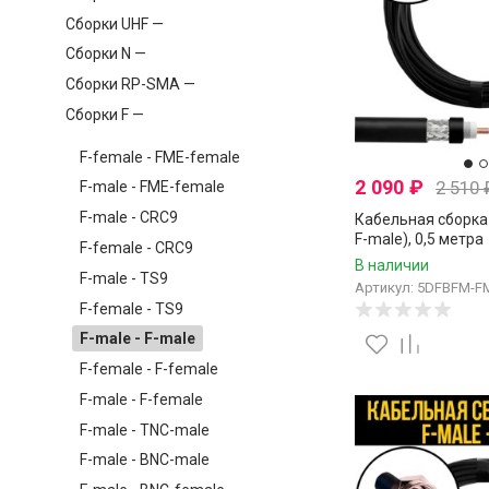
Сборки UHF —
Сборки N —
Сборки RP-SMA —
Сборки F —
F-female - FME-female
2 090
₽
2 510
F-male - FME-female
F-male - CRC9
Кабельная сборка 
F-male), 0,5 метра
F-female - CRC9
В наличии
F-male - TS9
Артикул: 5DFBFM-F
F-female - TS9
F-male - F-male
F-female - F-female
F-male - F-female
F-male - TNC-male
F-male - BNC-male