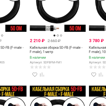
2 210
₽
3 780
₽
₽
2 660
₽
5D-FB (F-male -
Кабельная сборка 5D-FB (F-male -
Кабельная 
F-male), 1 метр
F-male), 1
В наличии
В наличии
M05
Артикул: 5DFBFM-FM1
Артикул: 5