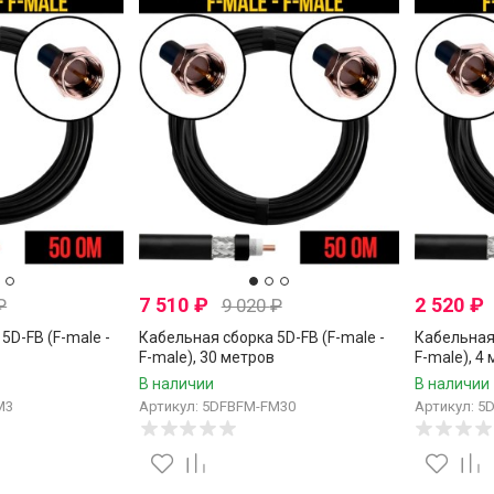
7 510
₽
2 520
₽
₽
9 020
₽
5D-FB (F-male -
Кабельная сборка 5D-FB (F-male -
Кабельная 
F-male), 30 метров
F-male), 4
В наличии
В наличии
M3
Артикул: 5DFBFM-FM30
Артикул: 5