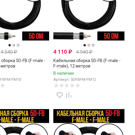
4 110
₽
4 540
₽
4 940
₽
сборка 5D-FB (F-male -
Кабельная сборка 5D-FB (F-male -
0 метров
F-male), 12 метров
В наличии
DFBFM-FM10
Артикул: 5DFBFM-FM12