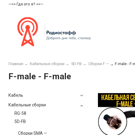
—>> Где это я? <<—
Главная
→
Кабельные сборки
→
5D-FB
→
Сборки F —
F-male - F-
→
F-male - F-male
Кабель
Кабельные сборки
RG-58
5D-FB
Сборки SMA —