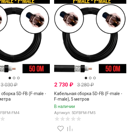
2 730
₽
3 030
₽
3 280
₽
сборка 5D-FB (F-male -
Кабельная сборка 5D-FB (F-male -
 метра
F-male), 5 метров
В наличии
DFBFM-FM4
Артикул: 5DFBFM-FM5