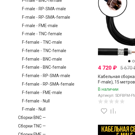
F-male - BNC-female
F-male - RP-SMA-male
F-male - RP-SMA-female
F-male - FME-male
F-male - TNC-female
F-female - TNC-male
F-female - TNC-female
F-female - BNC-male
4 720
₽
5 670
F-female - BNC-female
F-female - RP-SMA-male
Кабельная сборка 
F-male), 15 метров
F-female - RP-SMA-female
В наличии
F-female - FME-male
Артикул: 5DFBFM-F
F-female - Null
F-male - Null
Сборки BNC —
Сборки TNC —
Сборки FME —