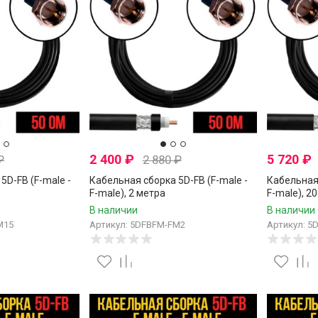
2 400
₽
5 720
₽
₽
2 880
₽
5D-FB (F-male -
Кабельная сборка 5D-FB (F-male -
Кабельная 
F-male), 2 метра
F-male), 2
В наличии
В наличии
M15
Артикул: 5DFBFM-FM2
Артикул: 5