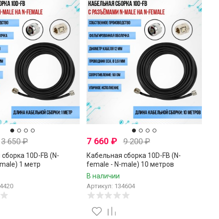
7 660
₽
3 650
₽
9 200
₽
сборка 10D-FB (N-
Кабельная сборка 10D-FB (N-
-male) 1 метр
female - N-male) 10 метров
В наличии
34420
Артикул: 134604