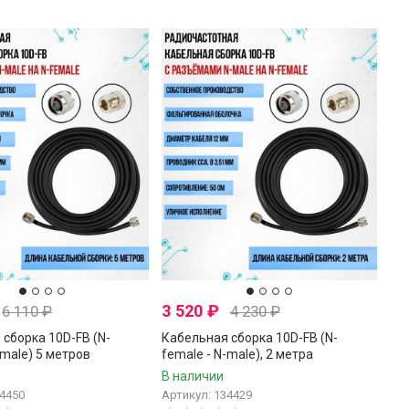
3 520
₽
6 110
₽
4 230
₽
сборка 10D-FB (N-
Кабельная сборка 10D-FB (N-
-male) 5 метров
female - N-male), 2 метра
В наличии
34450
Артикул: 134429