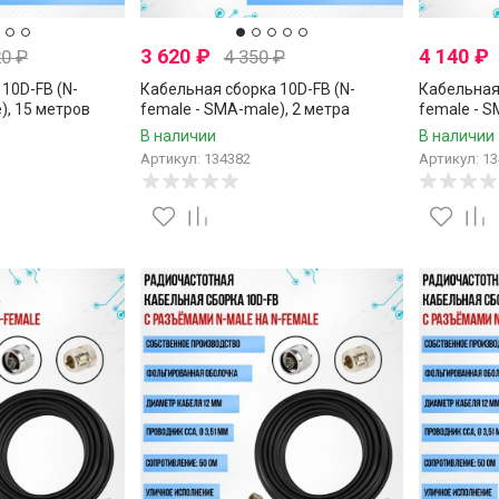
3 620
₽
4 140
₽
20
₽
4 350
₽
10D-FB (N-
Кабельная сборка 10D-FB (N-
Кабельная 
), 15 метров
female - SMA-male), 2 метра
female - S
В наличии
В наличии
Артикул: 134382
Артикул: 1