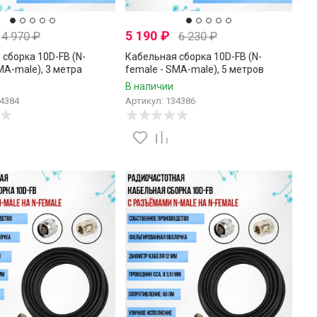
5 190
₽
4 970
₽
6 230
₽
сборка 10D-FB (N-
Кабельная сборка 10D-FB (N-
MA-male), 3 метра
female - SMA-male), 5 метров
В наличии
34384
Артикул: 134386