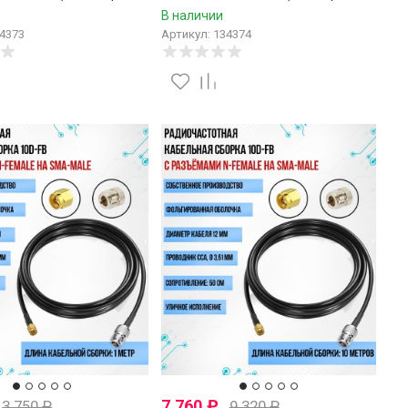
В наличии
34373
Артикул: 134374
7 760
₽
3 750
₽
9 320
₽