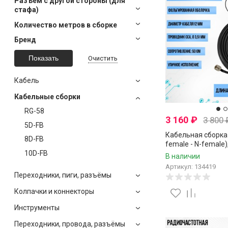
Разъем с другой стороны (для
стафа)
Количество метров в сборке
Бренд
Очистить
Кабель
Кабельные сборки
RG-58
3 160
₽
3 800
5D-FB
Кабельная сборка 
8D-FB
female - N-female)
10D-FB
В наличии
Артикул: 134419
Переходники, пиги, разъёмы
Колпачки и коннекторы
Инструменты
Переходники, провода, разъёмы