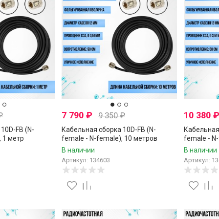
7 790
₽
10 380
₽
9 350
₽
10D-FB (N-
Кабельная сборка 10D-FB (N-
Кабельная 
, 1 метр
female - N-female), 10 метров
female - N
В наличии
В наличии
Артикул: 134603
Артикул: 1