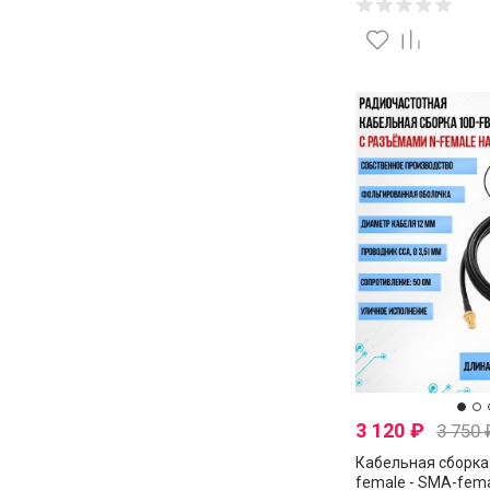
3 120
₽
3 750
Кабельная сборка 
female - SMA-fema