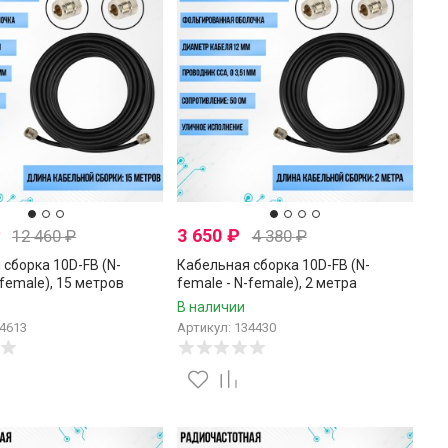
₽
3 650
₽
12 460
₽
4 380
₽
сборка 10D-FB (N-
Кабельная сборка 10D-FB (N-
-female), 15 метров
female - N-female), 2 метра
В наличии
34613
Артикул: 134430