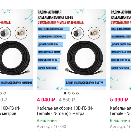
4 040
₽
5 090
₽
20
₽
4 850
₽
10D-FB (N-
Кабельная сборка 10D-FB (N-
Кабельная 
15 метров
female - N-male) 3 метра
female - N
В наличии
В наличии
Артикул: 134440
Артикул: 1