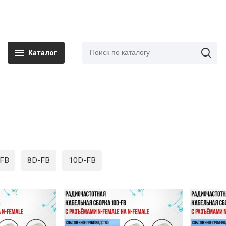
Каталог
FB
8D-FB
10D-FB