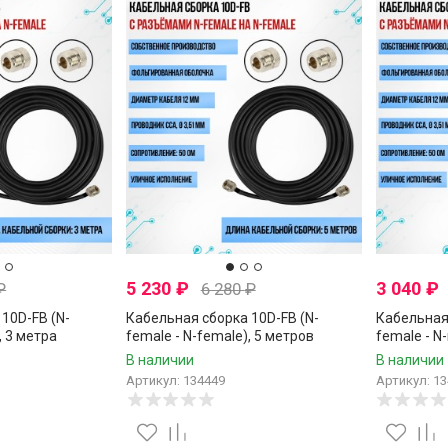
5 230
₽
3 040
₽
₽
6 280
₽
10D-FB (N-
Кабельная сборка 10D-FB (N-
Кабельная 
, 3 метра
female - N-female), 5 метров
female - N
В наличии
В наличии
Артикул: 134449
Артикул: 1