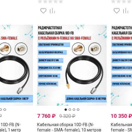
7 760
₽
10 350
₽
9 320
₽
10D-FB (N-
Кабельная сборка 10D-FB (N-
Кабельная 
le), 1 метр
female - SMA-female), 10 метров
female - S