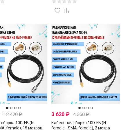
₽
3 620
₽
12 420
₽
4 350
₽
сборка 10D-FB (N-
Кабельная сборка 10D-FB (N-
MA-female), 15 метров
female - SMA-female), 2 метра