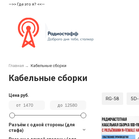
—>> Где это я? <<—
Главная
→
Кабельные сборки
Кабельные сборки
Цена
руб.
RG-58
5D-
от
до
Разъём с одной стороны (для
стафа)