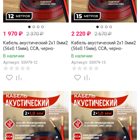
1 970
₽
2 220
₽
2 370
₽
2 670
₽
Кабель акустический 2x1.0мм2
Кабель акустический 2x1.0мм2
(56x0.15мм), CCA, черно-
(56x0.15мм), CCA, черно-
красный, Technolink, 12 метров
красный, Technolink, 15 метров
В наличии
В наличии
Артикул: 55979-12
Артикул: 55979-15