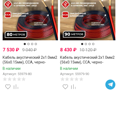
7 530
₽
8 430
₽
9 040
₽
10 120
₽
Кабель акустический 2x1.0мм2
Кабель акустический 2x1.0мм2
(56x0.15мм), CCA, черно-
(56x0.15мм), CCA, черно-
красный, Technolink, 80 метров
красный, Technolink, 90 метров
В наличии
В наличии
Артикул: 55979-80
Артикул: 55979-90