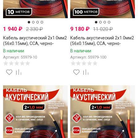
1 940
₽
9 180
₽
2 330
₽
11 020
₽
Кабель акустический 2x1.0мм2
Кабель акустический 2x1.0мм2
(56x0.15мм), CCA, черно-
(56x0.15мм), CCA, черно-
красный, Technolink, 10 метров
красный, Technolink, 100
В наличии
В наличии
метров
Артикул: 55979-10
Артикул: 55979-100