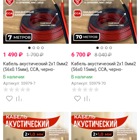
1 490
₽
6 700
₽
1 790
₽
8 040
₽
Кабель акустический 2x1.0мм2
Кабель акустический 2x1.0мм2
(56x0.15мм), CCA, черно-
(56x0.15мм), CCA, черно-
красный, Technolink, 7 метров
красный, Technolink, 70 метров
В наличии
В наличии
Артикул: 55979-7
Артикул: 55979-70