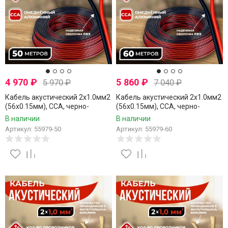
4 970
₽
5 860
₽
5 970
₽
7 040
₽
Кабель акустический 2x1.0мм2
Кабель акустический 2x1.0мм2
(56x0.15мм), CCA, черно-
(56x0.15мм), CCA, черно-
красный, Technolink, 50 метров
красный, Technolink, 60 метров
В наличии
В наличии
Артикул: 55979-50
Артикул: 55979-60