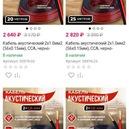
2 640
₽
2 820
₽
3 170
₽
3 390
₽
Кабель акустический 2x1.0мм2
Кабель акустический 2x1.0мм2
(56x0.15мм), CCA, черно-
(56x0.15мм), CCA, черно-
красный, Technolink, 20 метров
красный, Technolink, 25 метров
В наличии
В наличии
Артикул: 55979-20
Артикул: 55979-25