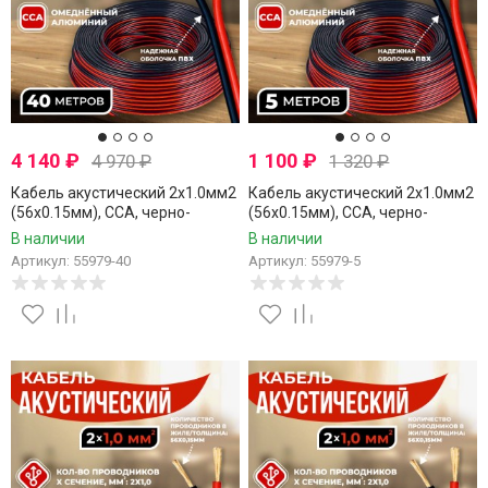
4 140
₽
1 100
₽
4 970
₽
1 320
₽
Кабель акустический 2x1.0мм2
Кабель акустический 2x1.0мм2
(56x0.15мм), CCA, черно-
(56x0.15мм), CCA, черно-
красный, Technolink, 40 метров
красный, Technolink, 5 метров
В наличии
В наличии
Артикул: 55979-40
Артикул: 55979-5