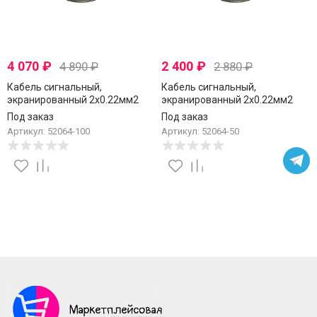
4 070
₽
2 400
₽
4 890
₽
2 880
₽
Кабель сигнальный,
Кабель сигнальный,
экранированный 2x0.22мм2
экранированный 2x0.22мм2
(7x0.2мм), пластиковая
(7x0.2мм), пластиковая
Под заказ
Под заказ
катушка, белый, Netko, 100
катушка, белый, Netko, 50
Артикул: 52064-100
Артикул: 52064-50
метров
метров