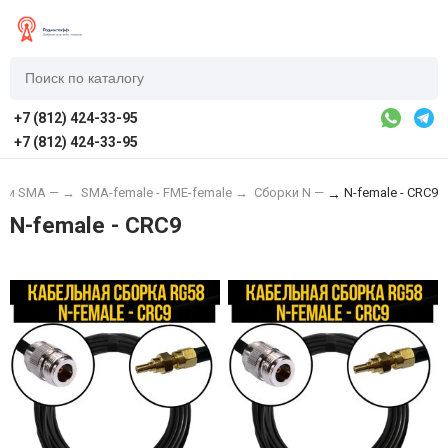
+7 (812) 424-33-95
+7 (812) 424-33-95
ки SMA —
→
SMA-female - FME-female
→
Сборки N —
N-female - CRC9
→
N-female - CRC9