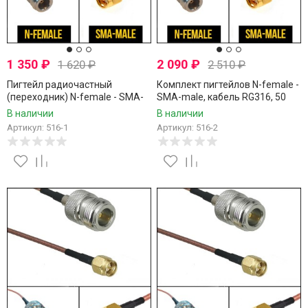
1 350
₽
2 090
₽
1 620
₽
2 510
₽
Пигтейл радиочастный
Комплект пигтейлов N-female -
(переходник) N-female - SMA-
SMA-male, кабель RG316, 50
male, кабель RG316, 50 Ом, 20
Ом, 20 см, 2 шт
В наличии
В наличии
см, 1 шт
Артикул: 516-1
Артикул: 516-2