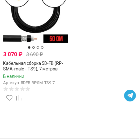
3 070
₽
3 690
₽
Кабельная сборка 5D-FB (RP-
SMA-male - TS9), 7 метров
В наличии
Артикул: 5DFB-RPSM-TS9-7