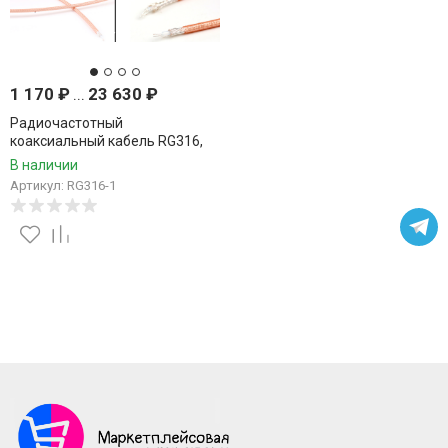
1 170
₽
...
23 630
₽
Радиочастотный
коаксиальный кабель RG316,
50 Ом, многожильный,
В наличии
устойчивый к высоким
Артикул: RG316-1
температурам