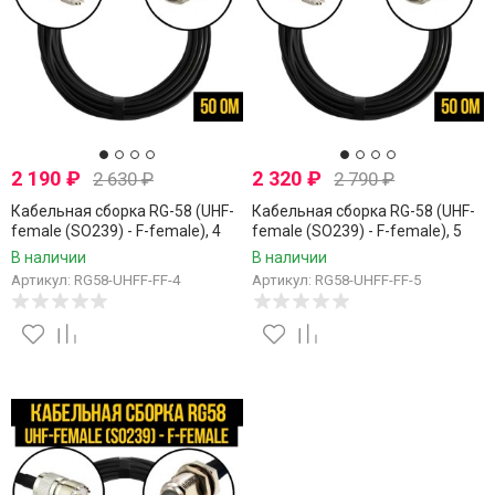
2 190
₽
2 320
₽
2 630
₽
2 790
₽
Кабельная сборка RG-58 (UHF-
Кабельная сборка RG-58 (UHF-
female (SO239) - F-female), 4
female (SO239) - F-female), 5
метра
метров
В наличии
В наличии
Артикул: RG58-UHFF-FF-4
Артикул: RG58-UHFF-FF-5