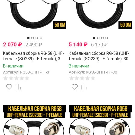
2 070
₽
5 140
₽
2 490
₽
6 170
₽
Кабельная сборка RG-58 (UHF-
Кабельная сборка RG-58 (UHF-
female (SO239) - F-female), 3
female (SO239) - F-female), 30
метра
метров
В наличии
В наличии
Артикул: RG58-UHFF-FF-3
Артикул: RG58-UHFF-FF-30