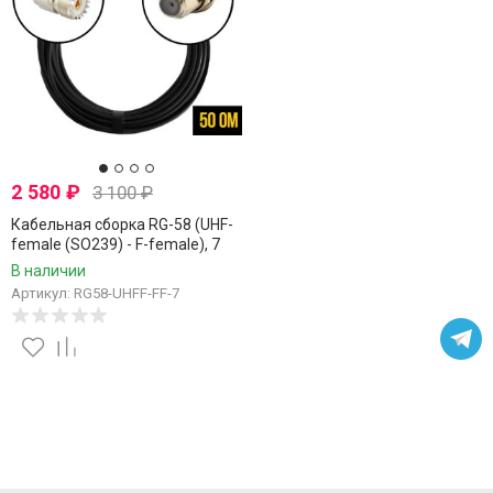
2 580
₽
3 100
₽
Кабельная сборка RG-58 (UHF-
female (SO239) - F-female), 7
метров
В наличии
Артикул: RG58-UHFF-FF-7