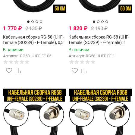
1 770
₽
1 820
₽
2 130
₽
2 190
₽
Кабельная сборка RG-58 (UHF-
Кабельная сборка RG-58 (UHF-
female (SO239) - F-female), 0,5
female (SO239) - F-female), 1
метра
метр
В наличии
В наличии
Артикул: RG58-UHFF-FF-05
Артикул: RG58-UHFF-FF-1