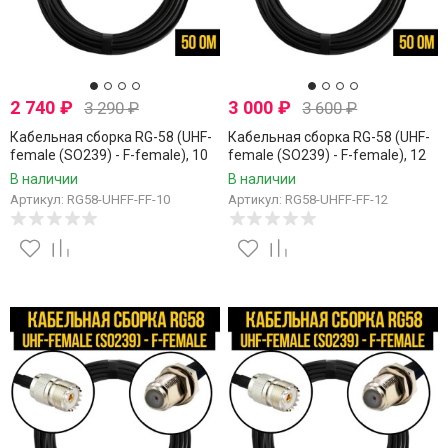
2 740
₽
3 000
₽
3 290
₽
3 600
₽
Кабельная сборка RG-58 (UHF-
Кабельная сборка RG-58 (UHF-
female (SO239) - F-female), 10
female (SO239) - F-female), 12
метров
метров
В наличии
В наличии
Артикул: RG58-UHFF-FF-10
Артикул: RG58-UHFF-FF-12