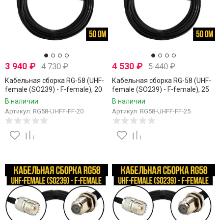
3 940
₽
4 530
₽
4 730
₽
5 440
₽
Кабельная сборка RG-58 (UHF-
Кабельная сборка RG-58 (UHF-
female (SO239) - F-female), 20
female (SO239) - F-female), 25
метров
метров
В наличии
В наличии
Артикул: RG58-UHFF-FF-20
Артикул: RG58-UHFF-FF-25