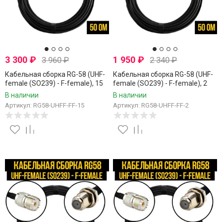
3 300
₽
1 950
₽
3 960
₽
2 340
₽
Кабельная сборка RG-58 (UHF-
Кабельная сборка RG-58 (UHF-
female (SO239) - F-female), 15
female (SO239) - F-female), 2
метров
метра
В наличии
В наличии
Артикул: RG58-UHFF-FF-15
Артикул: RG58-UHFF-FF-2