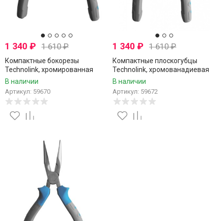
1 340
₽
1 340
₽
1 610
₽
1 610
₽
Компактные бокорезы
Компактные плоскогубцы
Technolink, хромированная
Technolink, хромованадиевая
сталь, никелевое покрытие,
сталь, никелевое покрытие,
В наличии
В наличии
160 мм
160 мм
Артикул: 59670
Артикул: 59672