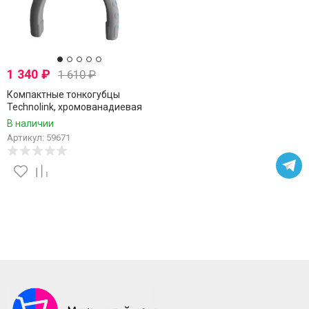
1 340
₽
1 610
₽
Компактные тонкогубцы
Technolink, хромованадиевая
сталь, никелевое покрытие,
В наличии
160 мм
Артикул: 59671