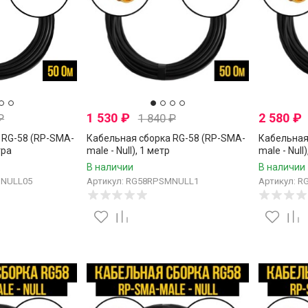
1 530
₽
2 580
₽
₽
1 840
₽
 RG-58 (RP-SMA-
Кабельная сборка RG-58 (RP-SMA-
Кабельная
тра
male - Null), 1 метр
male - Null
В наличии
В наличии
MNULL05
Артикул: RG58RPSMNULL1
Артикул: 