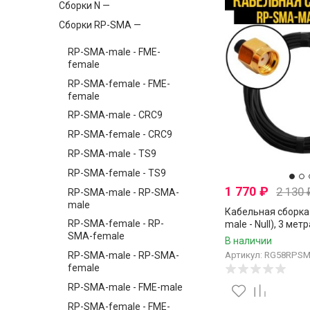
Сборки N —
Сборки RP-SMA —
RP-SMA-male - FME-
female
RP-SMA-female - FME-
female
RP-SMA-male - CRC9
RP-SMA-female - CRC9
RP-SMA-male - TS9
RP-SMA-female - TS9
1 770
₽
2 130
RP-SMA-male - RP-SMA-
male
Кабельная сборка
RP-SMA-female - RP-
male - Null), 3 метр
SMA-female
В наличии
RP-SMA-male - RP-SMA-
Артикул: RG58RPS
female
RP-SMA-male - FME-male
RP-SMA-female - FME-