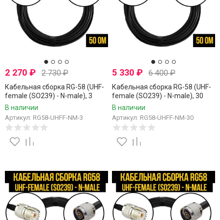
2 270
₽
5 330
₽
2 730
₽
6 400
₽
Кабельная сборка RG-58 (UHF-
Кабельная сборка RG-58 (UHF-
female (SO239) - N-male), 3
female (SO239) - N-male), 30
метра
метров
В наличии
В наличии
Артикул: RG58-UHFF-NM-3
Артикул: RG58-UHFF-NM-30