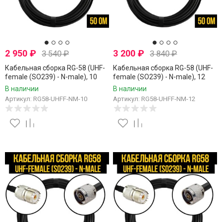
2 950
₽
3 200
₽
3 540
₽
3 840
₽
Кабельная сборка RG-58 (UHF-
Кабельная сборка RG-58 (UHF-
female (SO239) - N-male), 10
female (SO239) - N-male), 12
метров
метров
В наличии
В наличии
Артикул: RG58-UHFF-NM-10
Артикул: RG58-UHFF-NM-12