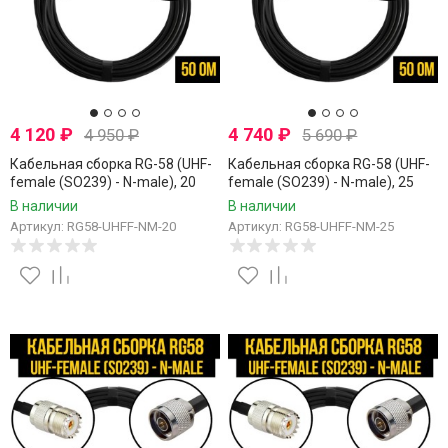
4 120
₽
4 740
₽
4 950
₽
5 690
₽
Кабельная сборка RG-58 (UHF-
Кабельная сборка RG-58 (UHF-
female (SO239) - N-male), 20
female (SO239) - N-male), 25
метров
метров
В наличии
В наличии
Артикул: RG58-UHFF-NM-20
Артикул: RG58-UHFF-NM-25