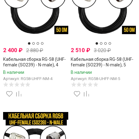
2 400
₽
2 510
₽
2 880
₽
3 020
₽
Кабельная сборка RG-58 (UHF-
Кабельная сборка RG-58 (UHF-
female (SO239) - N-male), 4
female (SO239) - N-male), 5
метра
метров
В наличии
В наличии
Артикул: RG58-UHFF-NM-4
Артикул: RG58-UHFF-NM-5