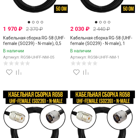
1 970
₽
2 030
₽
2 370
₽
2 440
₽
Кабельная сборка RG-58 (UHF-
Кабельная сборка RG-58 (UHF-
female (SO239) - N-male), 0,5
female (SO239) - N-male), 1
метра
метр
В наличии
В наличии
Артикул: RG58-UHFF-NM-05
Артикул: RG58-UHFF-NM-1