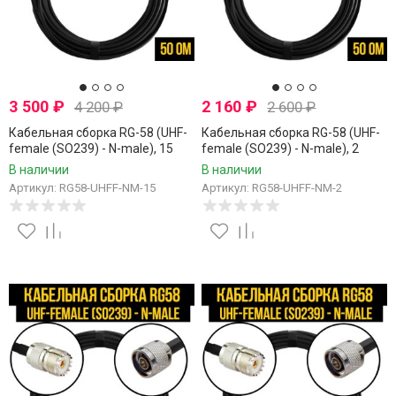
3 500
₽
2 160
₽
4 200
₽
2 600
₽
Кабельная сборка RG-58 (UHF-
Кабельная сборка RG-58 (UHF-
female (SO239) - N-male), 15
female (SO239) - N-male), 2
метров
метра
В наличии
В наличии
Артикул: RG58-UHFF-NM-15
Артикул: RG58-UHFF-NM-2