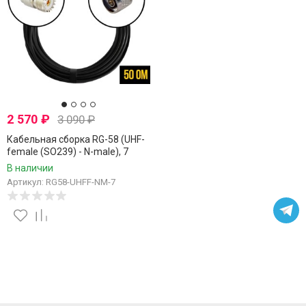
2 570
₽
3 090
₽
Кабельная сборка RG-58 (UHF-
female (SO239) - N-male), 7
метров
В наличии
Артикул: RG58-UHFF-NM-7