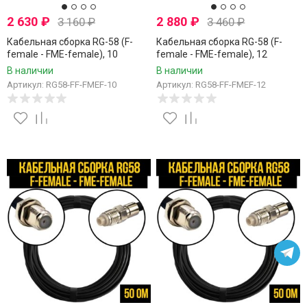
2 630
₽
2 880
₽
3 160
₽
3 460
₽
Кабельная сборка RG-58 (F-
Кабельная сборка RG-58 (F-
female - FME-female), 10
female - FME-female), 12
метров
метров
В наличии
В наличии
Артикул: RG58-FF-FMEF-10
Артикул: RG58-FF-FMEF-12