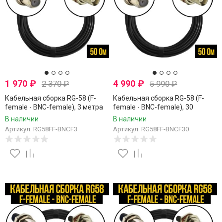
1 970
₽
4 990
₽
2 370
₽
5 990
₽
Кабельная сборка RG-58 (F-
Кабельная сборка RG-58 (F-
female - BNC-female), 3 метра
female - BNC-female), 30
метров
В наличии
В наличии
Артикул: RG58FF-BNCF3
Артикул: RG58FF-BNCF30