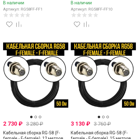
В наличии
В наличии
Артикул: RG58FF-FF1
Артикул: RG58FF-FF10
2 730
₽
3 130
₽
3 280
₽
3 760
₽
Кабельная сборка RG-58 (F-
Кабельная сборка RG-58 (F-
female - F-female), 12 метров
female - F-female), 15 метров