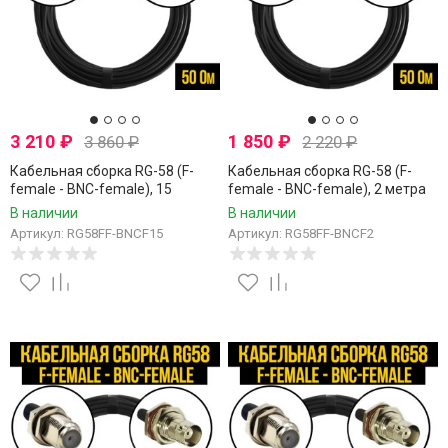
3 210
₽
1 850
₽
3 860
₽
2 220
₽
Кабельная сборка RG-58 (F-
Кабельная сборка RG-58 (F-
female - BNC-female), 15
female - BNC-female), 2 метра
метров
В наличии
В наличии
Артикул: RG58FF-BNCF15
Артикул: RG58FF-BNCF2