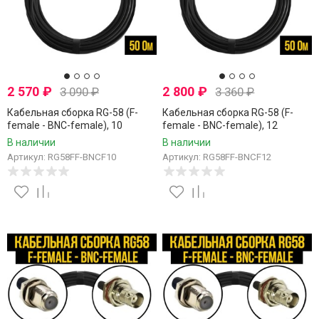
2 570
₽
2 800
₽
3 090
₽
3 360
₽
Кабельная сборка RG-58 (F-
Кабельная сборка RG-58 (F-
female - BNC-female), 10
female - BNC-female), 12
метров
метров
В наличии
В наличии
Артикул: RG58FF-BNCF10
Артикул: RG58FF-BNCF12