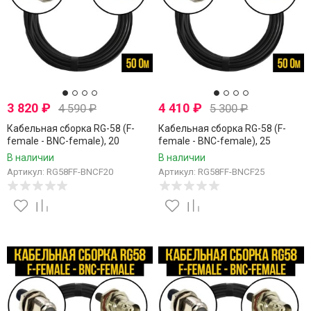
3 820
₽
4 410
₽
4 590
₽
5 300
₽
Кабельная сборка RG-58 (F-
Кабельная сборка RG-58 (F-
female - BNC-female), 20
female - BNC-female), 25
метров
метров
В наличии
В наличии
Артикул: RG58FF-BNCF20
Артикул: RG58FF-BNCF25