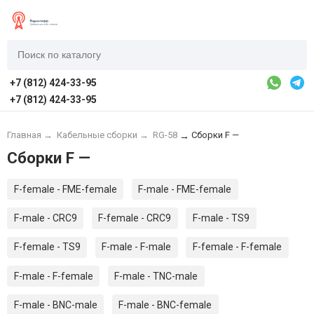
+7 (812) 424-33-95
+7 (812) 424-33-95
Главная
→
Кабельные сборки
→
RG-58
Сборки F —
→
Сборки F —
F-female - FME-female
F-male - FME-female
F-male - CRC9
F-female - CRC9
F-male - TS9
F-female - TS9
F-male - F-male
F-female - F-female
F-male - F-female
F-male - TNC-male
F-male - BNC-male
F-male - BNC-female