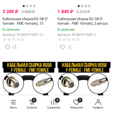
3 200
₽
1 840
₽
3 840
₽
2 210
₽
Кабельная сборка RG-58 (F-
Кабельная сборка RG-58 (F-
female - FME-female), 15
female - FME-female), 2 метра
метров
В наличии
В наличии
Артикул: RG58-FF-FMEF-15
Артикул: RG58-FF-FMEF-2
0
0
0
Меню
Корзина
Сравнение
Избранное
Профиль