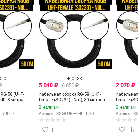
5 040
₽
2 070
₽
₽
6 050
₽
RG-58 (UHF-
Кабельная сборка RG-58 (UHF-
Кабельная
ll), 3 метра
female (SO239) - Null), 30 метров
female (SO2
В наличии
В наличии
F-NULL-3
Артикул: RG58-UHFF-NULL-30
Артикул: R