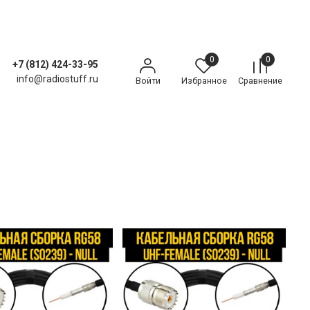
0
0
+7 (812) 424-33-95
info@radiostuff.ru
Войти
Избранное
Сравнение