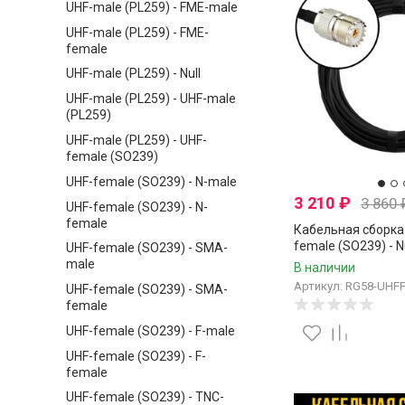
UHF-male (PL259) - FME-male
UHF-male (PL259) - FME-
female
UHF-male (PL259) - Null
UHF-male (PL259) - UHF-male
(PL259)
UHF-male (PL259) - UHF-
female (SO239)
UHF-female (SO239) - N-male
3 210
₽
3 860
UHF-female (SO239) - N-
female
Кабельная сборка 
female (SO239) - N
UHF-female (SO239) - SMA-
male
В наличии
Артикул: RG58-UHF
UHF-female (SO239) - SMA-
female
UHF-female (SO239) - F-male
UHF-female (SO239) - F-
female
UHF-female (SO239) - TNC-