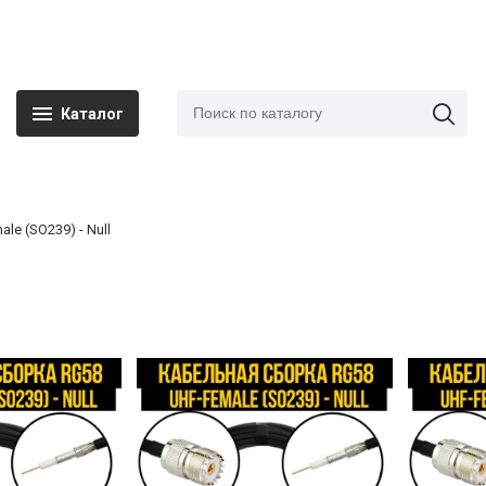
Каталог
le (SO239) - Null