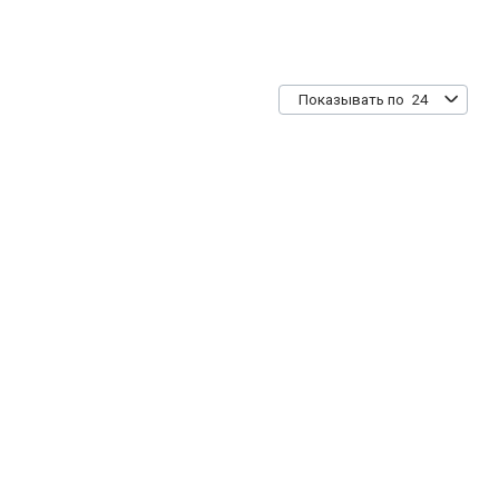
24
Показывать по