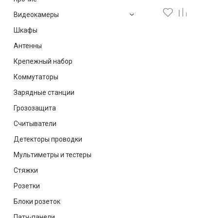
Видеокамеры
Шкафы
Антенны
Крепежный набор
Коммутаторы
Зарядные станции
Грозозащита
Считыватели
Детекторы проводки
Мультиметры и тестеры
Стяжки
Розетки
Блоки розеток
Патч-панели