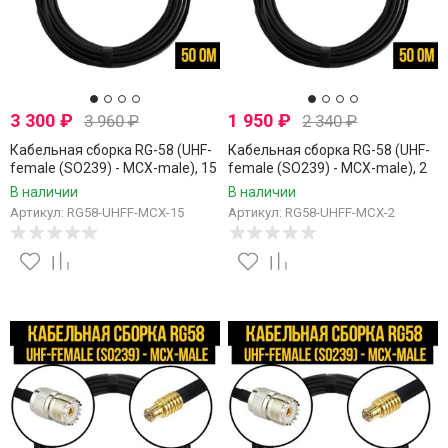
3 300
₽
1 950
₽
3 960
₽
2 340
₽
Кабельная сборка RG-58 (UHF-
Кабельная сборка RG-58 (UHF-
female (SO239) - MCX-male), 15
female (SO239) - MCX-male), 2
метров
метра
В наличии
В наличии
Артикул: RG58-UHFF-MCX-15
Артикул: RG58-UHFF-MCX-2