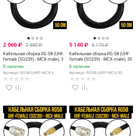
2 060
₽
5 140
₽
2 480
₽
6 170
₽
Кабельная сборка RG-58 (UHF-
Кабельная сборка RG-58 (UHF-
female (SO239) - MCX-male), 3
female (SO239) - MCX-male), 30
метра
метров
В наличии
В наличии
Артикул: RG58-UHFF-MCX-3
Артикул: RG58-UHFF-MCX-30