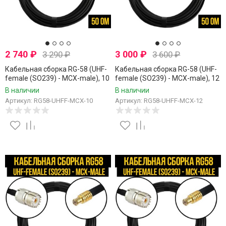
2 740
₽
3 000
₽
3 290
₽
3 600
₽
Кабельная сборка RG-58 (UHF-
Кабельная сборка RG-58 (UHF-
female (SO239) - MCX-male), 10
female (SO239) - MCX-male), 12
метров
метров
В наличии
В наличии
Артикул: RG58-UHFF-MCX-10
Артикул: RG58-UHFF-MCX-12