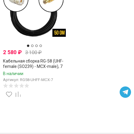
2 580
₽
3 100
₽
Кабельная сборка RG-58 (UHF-
female (SO239) - MCX-male), 7
метров
В наличии
Артикул: RG58-UHFF-MCX-7