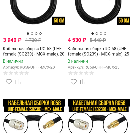
3 940
₽
4 530
₽
4 730
₽
5 440
₽
Кабельная сборка RG-58 (UHF-
Кабельная сборка RG-58 (UHF-
female (SO239) - MCX-male), 20
female (SO239) - MCX-male), 25
метров
метров
В наличии
В наличии
Артикул: RG58-UHFF-MCX-20
Артикул: RG58-UHFF-MCX-25