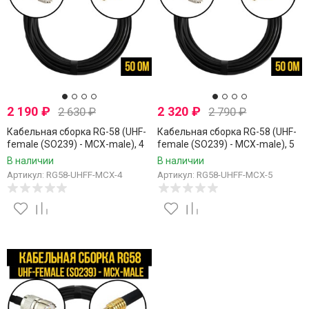
2 190
₽
2 320
₽
2 630
₽
2 790
₽
Кабельная сборка RG-58 (UHF-
Кабельная сборка RG-58 (UHF-
female (SO239) - MCX-male), 4
female (SO239) - MCX-male), 5
метра
метров
В наличии
В наличии
Артикул: RG58-UHFF-MCX-4
Артикул: RG58-UHFF-MCX-5