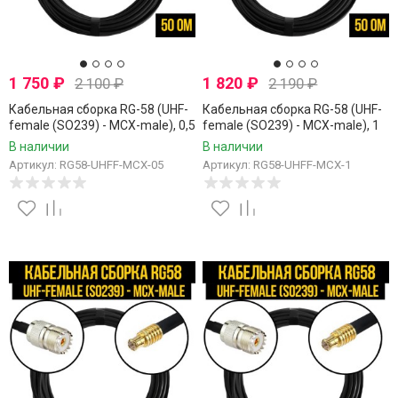
1 750
₽
1 820
₽
2 100
₽
2 190
₽
Кабельная сборка RG-58 (UHF-
Кабельная сборка RG-58 (UHF-
female (SO239) - MCX-male), 0,5
female (SO239) - MCX-male), 1
метра
метр
В наличии
В наличии
Артикул: RG58-UHFF-MCX-05
Артикул: RG58-UHFF-MCX-1