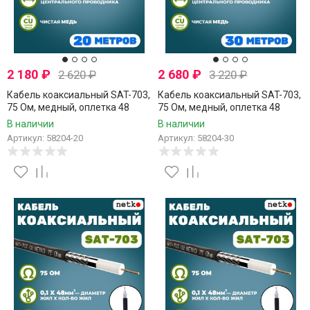
2 180
₽
2 680
₽
2 620
₽
3 220
₽
Кабель коаксиальный SAT-703,
Кабель коаксиальный SAT-703,
75 Ом, медный, оплетка 48
75 Ом, медный, оплетка 48
нитей, черный, уличный, Netko,
нитей, черный, уличный, Netko,
В наличии
В наличии
20 метров
30 метров
Артикул: 58204-20
Артикул: 58204-30