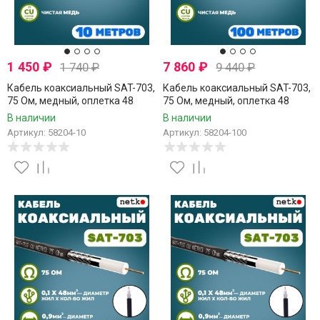
1 450
₽
7 860
₽
1 740
₽
9 440
₽
Кабель коаксиальный SAT-703,
Кабель коаксиальный SAT-703,
75 Ом, медный, оплетка 48
75 Ом, медный, оплетка 48
нитей, черный, уличный, Netko,
нитей, черный, уличный, Netko,
В наличии
В наличии
10 метров
100 метров
Артикул: 58204-10
Артикул: 58204-100