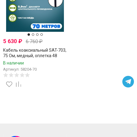
5 630
₽
6 760
₽
Кабель коаксиальный SAT-703,
75 Ом, медный, оплетка 48
нитей, черный, уличный, Netko,
В наличии
70 метров
Артикул: 58204-70