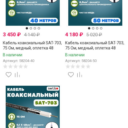
3 450
₽
4 180
₽
4 140
₽
5 020
₽
Кабель коаксиальный SAT-703,
Кабель коаксиальный SAT-703,
75 Ом, медный, оплетка 48
75 Ом, медный, оплетка 48
нитей, черный, уличный, Netko,
нитей, черный, уличный, Netko,
В наличии
В наличии
40 метров
50 метров
Артикул: 58204-40
Артикул: 58204-50