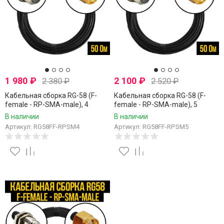
1 980
₽
2 100
₽
2 380
₽
2 520
₽
Кабельная сборка RG-58 (F-
Кабельная сборка RG-58 (F-
female - RP-SMA-male), 4
female - RP-SMA-male), 5
метра
метров
В наличии
В наличии
Артикул: RG58FF-RPSM4
Артикул: RG58FF-RPSM5