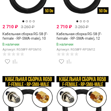
2 710
₽
2 710
₽
3 260
₽
3 260
₽
Кабельная сборка RG-58 (F-
Кабельная сборка RG-58 (F-
female - RP-SMA-male), 10
female - RP-SMA-male), 12
метров
метров
В наличии
В наличии
Артикул: RG58FF-RPSM10
Артикул: RG58FF-RPSM12