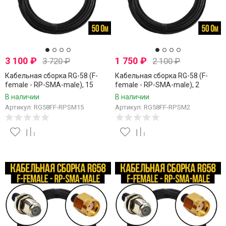
3 100
₽
1 750
₽
3 720
₽
2 100
₽
Кабельная сборка RG-58 (F-
Кабельная сборка RG-58 (F-
female - RP-SMA-male), 15
female - RP-SMA-male), 2
метров
метра
В наличии
В наличии
Артикул: RG58FF-RPSM15
Артикул: RG58FF-RPSM2