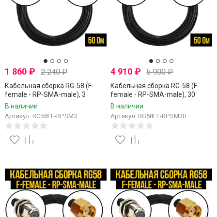
1 860
₽
4 910
₽
2 240
₽
5 900
₽
Кабельная сборка RG-58 (F-
Кабельная сборка RG-58 (F-
female - RP-SMA-male), 3
female - RP-SMA-male), 30
метра
метров
В наличии
В наличии
Артикул: RG58FF-RPSM3
Артикул: RG58FF-RPSM30