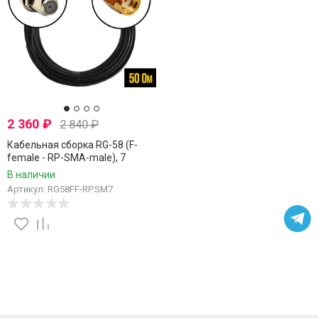
2 360
₽
2 840
₽
Кабельная сборка RG-58 (F-
female - RP-SMA-male), 7
метров
В наличии
Артикул: RG58FF-RPSM7