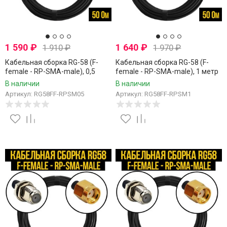
1 590
₽
1 640
₽
1 910
₽
1 970
₽
Кабельная сборка RG-58 (F-
Кабельная сборка RG-58 (F-
female - RP-SMA-male), 0,5
female - RP-SMA-male), 1 метр
метра
В наличии
В наличии
Артикул: RG58FF-RPSM05
Артикул: RG58FF-RPSM1