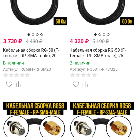
3 730
₽
4 320
₽
4 480
₽
5 190
₽
Кабельная сборка RG-58 (F-
Кабельная сборка RG-58 (F-
female - RP-SMA-male), 20
female - RP-SMA-male), 25
метров
метров
В наличии
В наличии
Артикул: RG58FF-RPSM20
Артикул: RG58FF-RPSM25