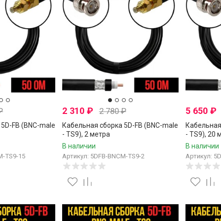
2 310
₽
5 650
₽
₽
2 780
₽
 5D-FB (BNC-male
Кабельная сборка 5D-FB (BNC-male
Кабельная
- TS9), 2 метра
- TS9), 20
В наличии
В наличии
M-TS9-15
Артикул: 5DFB-BNCM-TS9-2
Артикул: 5