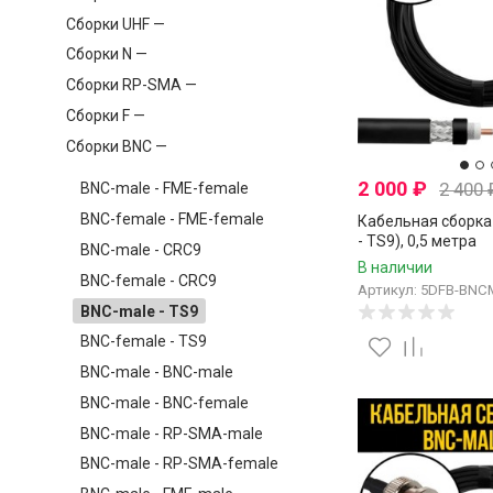
Сборки UHF —
Сборки N —
Сборки RP-SMA —
Сборки F —
Сборки BNC —
2 000
₽
2 400
BNC-male - FME-female
BNC-female - FME-female
Кабельная сборка
- TS9), 0,5 метра
BNC-male - CRC9
В наличии
BNC-female - CRC9
Артикул: 5DFB-BNC
BNC-male - TS9
BNC-female - TS9
BNC-male - BNC-male
BNC-male - BNC-female
BNC-male - RP-SMA-male
BNC-male - RP-SMA-female