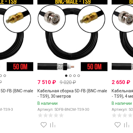
7 510
₽
2 650
₽
₽
9 020
₽
 5D-FB (BNC-male
Кабельная сборка 5D-FB (BNC-male
Кабельная
- TS9), 30 метров
- TS9), 4 м
В наличии
В наличии
M-TS9-3
Артикул: 5DFB-BNCM-TS9-30
Артикул: 5