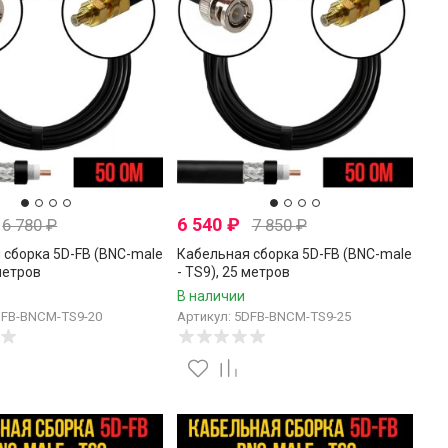
6 540
₽
6 780
₽
7 850
₽
 сборка 5D-FB (BNC-male
Кабельная сборка 5D-FB (BNC-male
 метров
- TS9), 25 метров
В наличии
DFB-BNCM-TS9-20
Артикул: 5DFB-BNCM-TS9-25