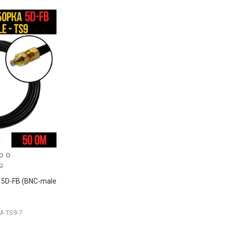
₽
 5D-FB (BNC-male
M-TS9-7