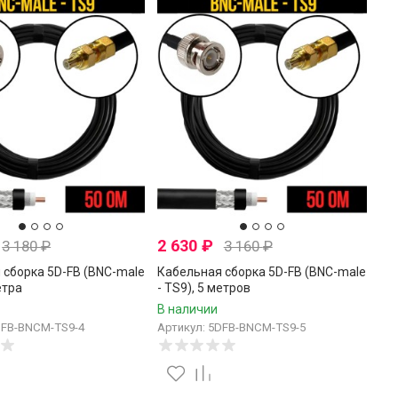
2 630
₽
3 180
₽
3 160
₽
 сборка 5D-FB (BNC-male
Кабельная сборка 5D-FB (BNC-male
етра
- TS9), 5 метров
В наличии
DFB-BNCM-TS9-4
Артикул: 5DFB-BNCM-TS9-5