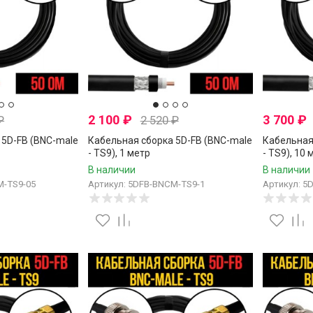
2 100
₽
3 700
₽
₽
2 520
₽
 5D-FB (BNC-male
Кабельная сборка 5D-FB (BNC-male
Кабельная
- TS9), 1 метр
- TS9), 10
В наличии
В наличии
M-TS9-05
Артикул: 5DFB-BNCM-TS9-1
Артикул: 5