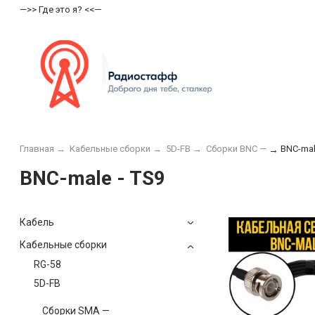
—>> Где это я? <<—
Главная
→
Кабельные сборки
→
5D-FB
→
Сборки BNC —
BNC-mal
→
BNC-male - TS9
Кабель
Кабельные сборки
RG-58
5D-FB
Сборки SMA —