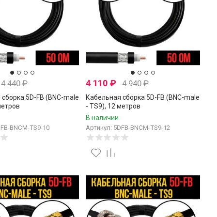
4 110
₽
4 440
₽
4 940
₽
 сборка 5D-FB (BNC-male
Кабельная сборка 5D-FB (BNC-male
 метров
- TS9), 12 метров
В наличии
DFB-BNCM-TS9-10
Артикул: 5DFB-BNCM-TS9-12