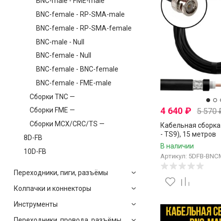
BNC-male - FME-male
BNC-female - RP-SMA-male
BNC-female - RP-SMA-female
BNC-male - Null
BNC-female - Null
BNC-female - BNC-female
BNC-female - FME-male
Сборки TNC —
4 640
₽
5 570
Сборки FME —
Сборки MCX/CRC/TS —
Кабельная сборка
- TS9), 15 метров
8D-FB
В наличии
10D-FB
Артикул: 5DFB-BNC
Переходники, пиги, разъёмы
Колпачки и коннекторы
Инструменты
Переходники, провода, разъёмы