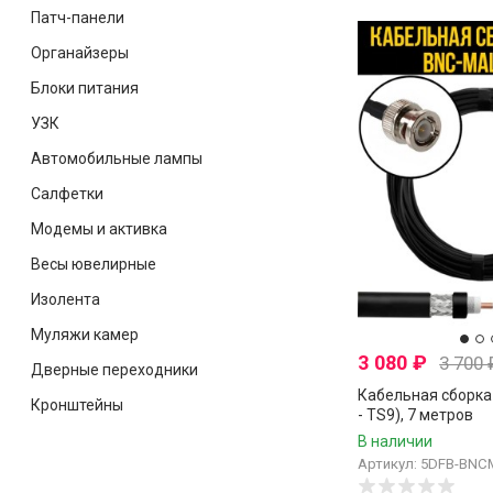
Патч-панели
Органайзеры
Блоки питания
УЗК
Автомобильные лампы
Салфетки
Модемы и активка
Весы ювелирные
Изолента
Муляжи камер
3 080
₽
3 700
Дверные переходники
Кабельная сборка
Кронштейны
- TS9), 7 метров
В наличии
Артикул: 5DFB-BNC