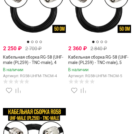
2 250
₽
2 360
₽
2 700
₽
2 840
₽
Кабельная сборка RG-58 (UHF-
Кабельная сборка RG-58 (UHF-
male (PL259) - TNC-male), 4
male (PL259) - TNC-male), 5
метра
метров
В наличии
В наличии
Артикул: RG58-UHFM-TNCM-4
Артикул: RG58-UHFM-TNCM-5