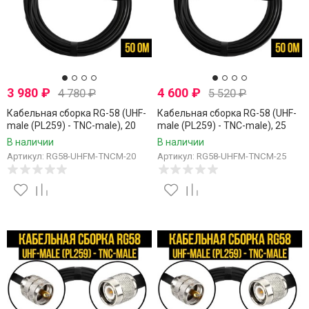
3 980
₽
4 600
₽
4 780
₽
5 520
₽
Кабельная сборка RG-58 (UHF-
Кабельная сборка RG-58 (UHF-
male (PL259) - TNC-male), 20
male (PL259) - TNC-male), 25
метров
метров
В наличии
В наличии
Артикул: RG58-UHFM-TNCM-20
Артикул: RG58-UHFM-TNCM-25