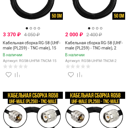
3 370
₽
2 000
₽
4 050
₽
2 400
₽
Кабельная сборка RG-58 (UHF-
Кабельная сборка RG-58 (UHF-
male (PL259) - TNC-male), 15
male (PL259) - TNC-male), 2
метров
метра
В наличии
В наличии
Артикул: RG58-UHFM-TNCM-15
Артикул: RG58-UHFM-TNCM-2