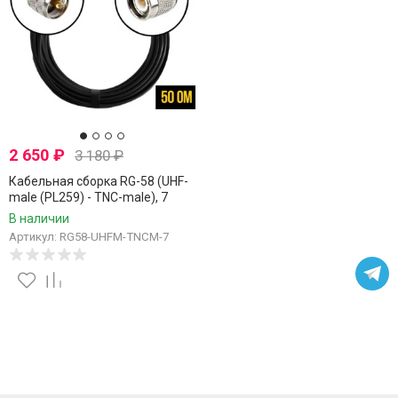
2 650
₽
3 180
₽
Кабельная сборка RG-58 (UHF-
male (PL259) - TNC-male), 7
метров
В наличии
Артикул: RG58-UHFM-TNCM-7