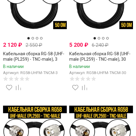
2 120
₽
5 200
₽
2 550
₽
6 240
₽
Кабельная сборка RG-58 (UHF-
Кабельная сборка RG-58 (UHF-
male (PL259) - TNC-male), 3
male (PL259) - TNC-male), 30
метра
метров
В наличии
В наличии
Артикул: RG58-UHFM-TNCM-3
Артикул: RG58-UHFM-TNCM-30