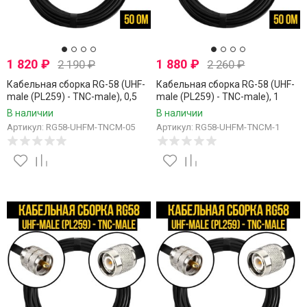
1 820
₽
1 880
₽
2 190
₽
2 260
₽
Кабельная сборка RG-58 (UHF-
Кабельная сборка RG-58 (UHF-
male (PL259) - TNC-male), 0,5
male (PL259) - TNC-male), 1
метра
метр
В наличии
В наличии
Артикул: RG58-UHFM-TNCM-05
Артикул: RG58-UHFM-TNCM-1