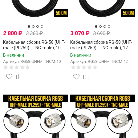
2 800
₽
3 070
₽
3 360
₽
3 690
₽
Кабельная сборка RG-58 (UHF-
Кабельная сборка RG-58 (UHF-
male (PL259) - TNC-male), 10
male (PL259) - TNC-male), 12
метров
метров
В наличии
В наличии
Артикул: RG58-UHFM-TNCM-10
Артикул: RG58-UHFM-TNCM-12