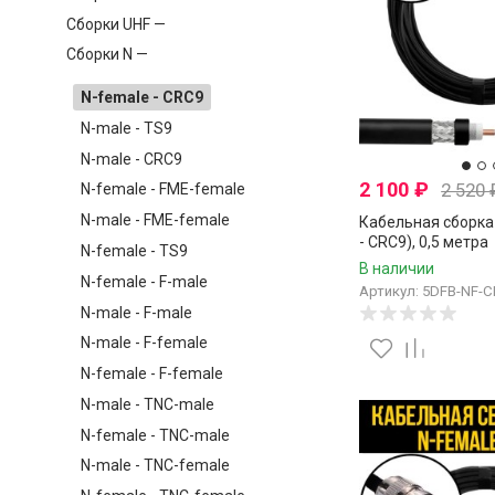
Сборки UHF —
Сборки N —
N-female - CRC9
N-male - TS9
N-male - CRC9
2 100
₽
2 520
N-female - FME-female
N-male - FME-female
Кабельная сборка 
- CRC9), 0,5 метра
N-female - TS9
В наличии
N-female - F-male
Артикул: 5DFB-NF-C
N-male - F-male
N-male - F-female
N-female - F-female
N-male - TNC-male
N-female - TNC-male
N-male - TNC-female