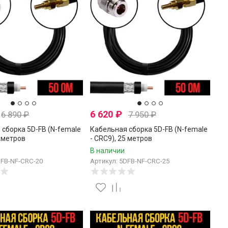
6 620
₽
6 890
₽
7 950
₽
 сборка 5D-FB (N-female
Кабельная сборка 5D-FB (N-female
0 метров
- CRC9), 25 метров
В наличии
DFB-NF-CRC-20
Артикул: 5DFB-NF-CRC-25