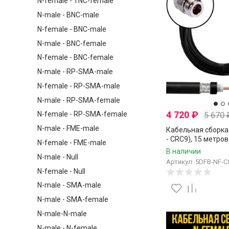
N-female - TNC-female
N-male - BNC-male
N-female - BNC-male
N-male - BNC-female
N-female - BNC-female
N-male - RP-SMA-male
N-female - RP-SMA-male
N-male - RP-SMA-female
4 720
₽
5 670
N-female - RP-SMA-female
N-male - FME-male
Кабельная сборка 
- CRC9), 15 метров
N-female - FME-male
В наличии
N-male - Null
Артикул: 5DFB-NF-C
N-female - Null
N-male - SMA-male
N-male - SMA-female
N-male-N-male
N-male - N-female