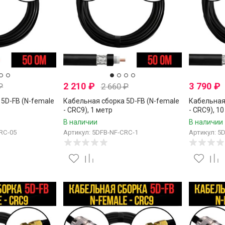
2 210
₽
3 790
₽
₽
2 660
₽
5D-FB (N-female
Кабельная сборка 5D-FB (N-female
Кабельная
- CRC9), 1 метр
- CRC9), 1
В наличии
В наличии
RC-05
Артикул: 5DFB-NF-CRC-1
Артикул: 5