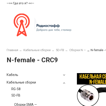
—>> Где это я? <<—
Главная
→
Кабельные сборки
→
5D-FB
→
Сборки N —
N-female -
→
N-female - CRC9
Кабель
Кабельные сборки
RG-58
5D-FB
Сборки SMA —