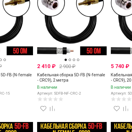
2 410
₽
5 740
₽
₽
2 900
₽
5D-FB (N-female
Кабельная сборка 5D-FB (N-female
Кабельная
- CRC9), 2 метра
- CRC9), 2
В наличии
В наличии
RC-15
Артикул: 5DFB-NF-CRC-2
Артикул: 5