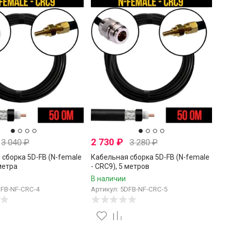
2 730
₽
3 040
₽
3 280
₽
 сборка 5D-FB (N-female
Кабельная сборка 5D-FB (N-female
 метра
- CRC9), 5 метров
В наличии
DFB-NF-CRC-4
Артикул: 5DFB-NF-CRC-5