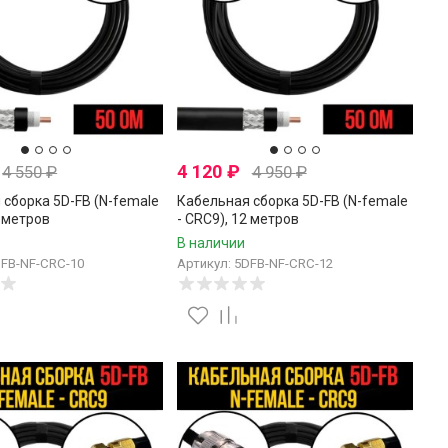
4 120
₽
4 550
₽
4 950
₽
 сборка 5D-FB (N-female
Кабельная сборка 5D-FB (N-female
0 метров
- CRC9), 12 метров
В наличии
DFB-NF-CRC-10
Артикул: 5DFB-NF-CRC-12