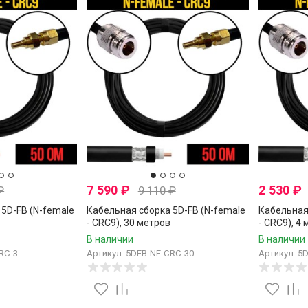
7 590
₽
2 530
₽
₽
9 110
₽
5D-FB (N-female
Кабельная сборка 5D-FB (N-female
Кабельная
- CRC9), 30 метров
- CRC9), 4
В наличии
В наличии
RC-3
Артикул: 5DFB-NF-CRC-30
Артикул: 5