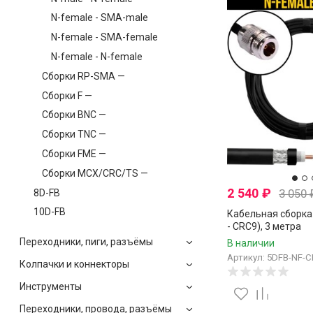
N-female - SMA-male
N-female - SMA-female
N-female - N-female
Сборки RP-SMA —
Сборки F —
Сборки BNC —
Сборки TNC —
Сборки FME —
Сборки MCX/CRC/TS —
2 540
₽
3 050
8D-FB
10D-FB
Кабельная сборка 
- CRC9), 3 метра
Переходники, пиги, разъёмы
В наличии
Артикул: 5DFB-NF-C
Колпачки и коннекторы
Инструменты
Переходники, провода, разъёмы