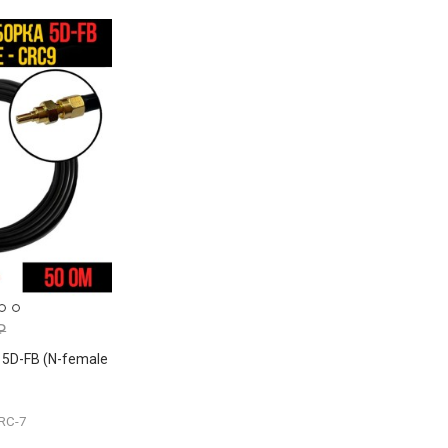
₽
5D-FB (N-female
RC-7