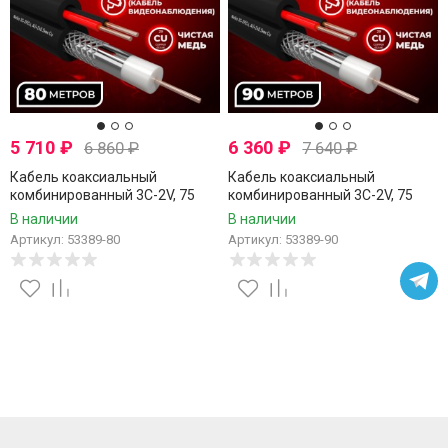
5 710
₽
6 360
₽
6 860
₽
7 640
₽
Кабель коаксиальный
Кабель коаксиальный
комбинированный 3C-2V, 75
комбинированный 3C-2V, 75
Ом, чистая медь с кабелем
Ом, чистая медь с кабелем
В наличии
В наличии
питания 2x0.5мм (CU,
питания 2x0.5мм (CU,
Артикул: 53389-80
Артикул: 53389-90
одножильный), наружный,
одножильный), наружный,
черный, 80 метров
черный, 90 метров