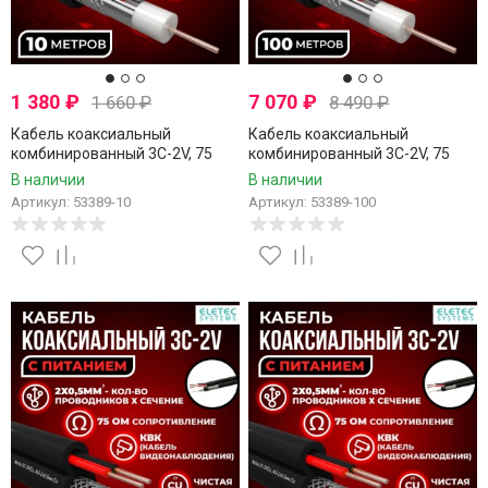
1 380
₽
7 070
₽
1 660
₽
8 490
₽
Кабель коаксиальный
Кабель коаксиальный
комбинированный 3C-2V, 75
комбинированный 3C-2V, 75
Ом, чистая медь с кабелем
Ом, чистая медь с кабелем
В наличии
В наличии
питания 2x0.5мм (CU,
питания 2x0.5мм (CU,
Артикул: 53389-10
Артикул: 53389-100
одножильный), наружный,
одножильный), наружный,
черный, 10 метров
черный, 100 метров