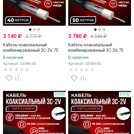
3 140
₽
3 780
₽
3 770
₽
4 540
₽
Кабель коаксиальный
Кабель коаксиальный
комбинированный 3C-2V, 75
комбинированный 3C-2V, 75
Ом, чистая медь с кабелем
Ом, чистая медь с кабелем
В наличии
В наличии
питания 2x0.5мм (CU,
питания 2x0.5мм (CU,
Артикул: 53389-40
Артикул: 53389-50
одножильный), наружный,
одножильный), наружный,
черный, 40 метров
черный, 50 метров