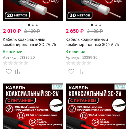
2 010
₽
2 650
₽
2 420
₽
3 180
₽
Кабель коаксиальный
Кабель коаксиальный
комбинированный 3C-2V, 75
комбинированный 3C-2V, 75
Ом, чистая медь с кабелем
Ом, чистая медь с кабелем
В наличии
В наличии
питания 2x0.5мм (CU,
питания 2x0.5мм (CU,
Артикул: 53389-20
Артикул: 53389-30
одножильный), наружный,
одножильный), наружный,
черный, 20 метров
черный, 30 метров