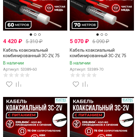
4 420
₽
5 070
₽
5 310
₽
6 090
₽
Кабель коаксиальный
Кабель коаксиальный
комбинированный 3C-2V, 75
комбинированный 3C-2V, 75
Ом, чистая медь с кабелем
Ом, чистая медь с кабелем
В наличии
В наличии
питания 2x0.5мм (CU,
питания 2x0.5мм (CU,
Артикул: 53389-60
Артикул: 53389-70
одножильный), наружный,
одножильный), наружный,
черный, 60 метров
черный, 70 метров