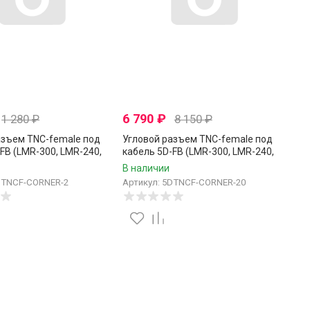
6 790
₽
1 280
₽
8 150
₽
азъем TNC-female под
Угловой разъем TNC-female под
FB (LMR-300, LMR-240,
кабель 5D-FB (LMR-300, LMR-240,
 Ом, обжимной под
RG-8X), 50 Ом, обжимной под
В наличии
.
пайку, 20 шт.
DTNCF-CORNER-2
Артикул: 5DTNCF-CORNER-20