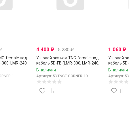
4 400
₽
1 060
₽
₽
5 280
₽
NC-female под
Угловой разъем TNC-female под
Угловой р
-300, LMR-240,
кабель 5D-FB (LMR-300, LMR-240,
кабель 5D-
жимной под
RG-8X), 50 Ом, обжимной под
RG-8X), 50
В наличии
В наличии
пайку, 10 шт.
пайку, 2 шт
ORNER-1
Артикул: 5DTNCF-CORNER-10
Артикул: 5