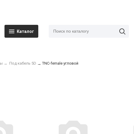
Каталог
мы
→
Под кабель 5D
TNC-female угловой
→