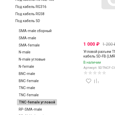
Под кабель RG316
Под кабель RG58
Под кабель 5D
SMA-male сборный
SMA-male
1 000
₽
1 200
SMA-female
Угловой разъем T
N-male
кабель 5D-FB (LMR
N-male угловые
RG-8X), 50 Ом, об
В наличии
пайку, 1 шт.
N-female
Артикул: 5DTNCF-C
BNC-male
BNC-female
TNC-male
TNC-female
TNC-female угловой
RP-SMA-male