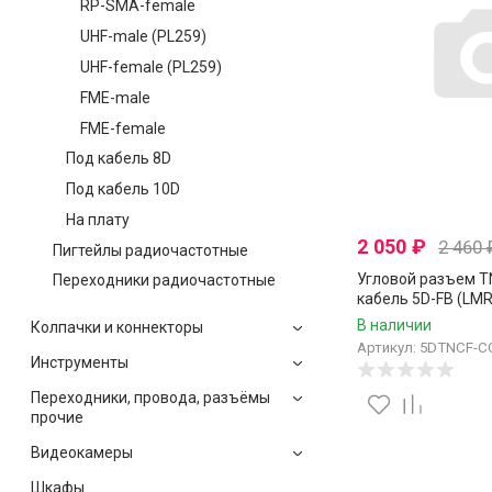
RP-SMA-female
UHF-male (PL259)
UHF-female (PL259)
FME-male
FME-female
Под кабель 8D
Под кабель 10D
На плату
2 050
₽
2 460
Пигтейлы радиочастотные
Угловой разъем T
Переходники радиочастотные
кабель 5D-FB (LMR
RG-8X), 50 Ом, об
В наличии
Колпачки и коннекторы
пайку, 4 шт.
Артикул: 5DTNCF-C
Инструменты
Переходники, провода, разъёмы
прочие
Видеокамеры
Шкафы