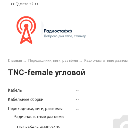
—>> Где это я? <<—
Главная
→
Переходники, пиги, разъёмы
→
Радиочастотные разъе
TNC-female угловой
Кабель
Кабельные сборки
Переходники, пиги, разъёмы
Радиочастотные разъемы
Под кабель RG402/405