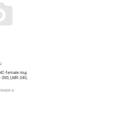
₽
NC-female под
-300, LMR-240,
жимной под
ORNER-4