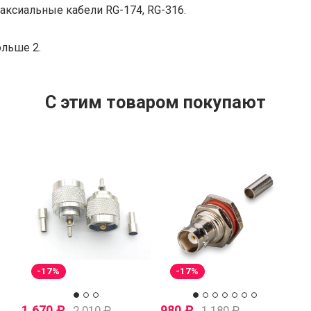
оаксиальные кабели RG-174, RG-316.
ольше 2.
C этим товаром покупают
-17%
-17%
1 670
₽
980
₽
2 010
₽
1 180
₽