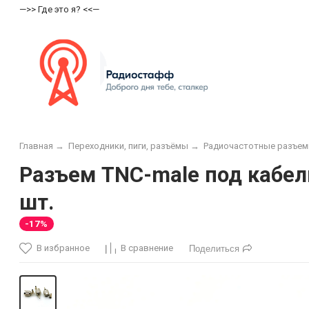
—>> Где это я? <<—
Главная
→
Переходники, пиги, разъёмы
→
Радиочастотные разъе
Разъем TNC-male под кабель
шт.
-17%
В избранное
В сравнение
Поделиться