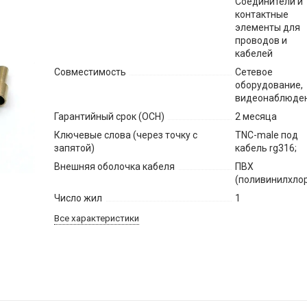
Соединители и
контактные
элементы для
проводов и
кабелей
Совместимость
Сетевое
оборудование,
видеонаблюде
Гарантийный срок (ОСН)
2 месяца
Ключевые слова (через точку с
TNC-male под
запятой)
кабель rg316;
Внешняя оболочка кабеля
ПВХ
(поливинилхло
Число жил
1
Все характеристики