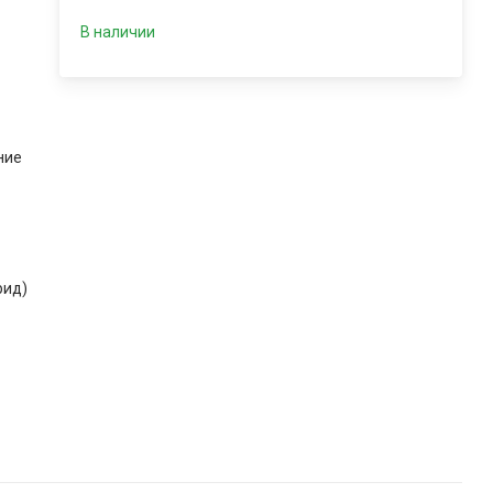
В наличии
ние
рид)