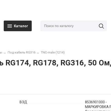
Каталог
мы
→
Под кабель RG316
→
TNC-male (1214)
 RG174, RG178, RG316, 50 Ом
ВЭД
8536901000 -
МАРКИРОВКА Р