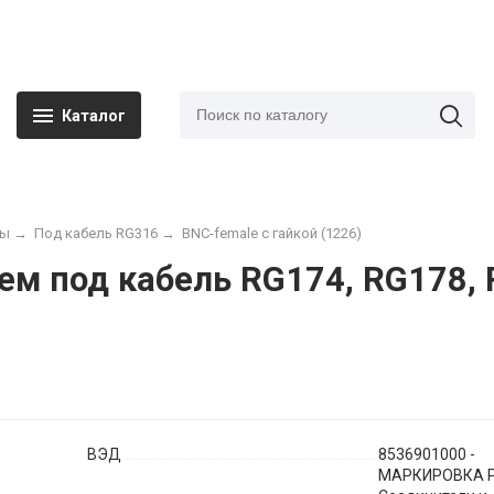
Каталог
мы
→
Под кабель RG316
→
BNC-female с гайкой (1226)
ем под кабель RG174, RG178,
ВЭД
8536901000 -
МАРКИРОВКА Р