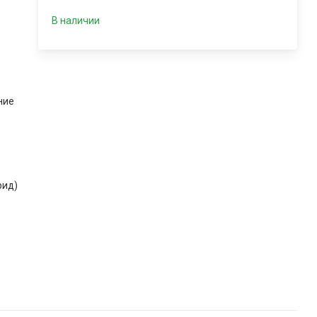
В наличии
ние
рид)