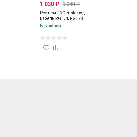
1 030
₽
1 240
₽
Разъем TNC-male под
кабель RG174, RG178,
RG316, 50 Ом, обжимной
В наличии
под пайку, 2 шт.