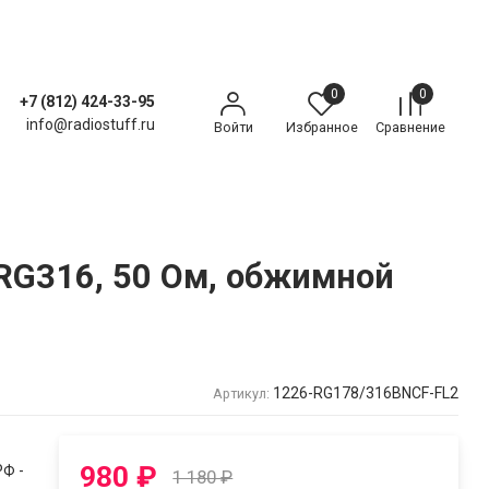
0
0
+7 (812) 424-33-95
info@radiostuff.ru
Войти
Избранное
Сравнение
 RG316, 50 Ом, обжимной
1226-RG178/316BNCF-FL2
Артикул:
980
₽
Ф -
1 180
₽