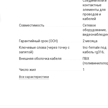
Соединители и
контактные
элементы для
проводов и
кабелей
Совместимость
Сетевое
оборудование,
видеонаблюде
Гарантийный срок (ОСН)
2 месяца
Ключевые слова (через точку с
tnc-female под
запятой)
кабель rg316;
Внешняя оболочка кабеля
ПВХ
(поливинилхло
Число жил
1
Все характеристики