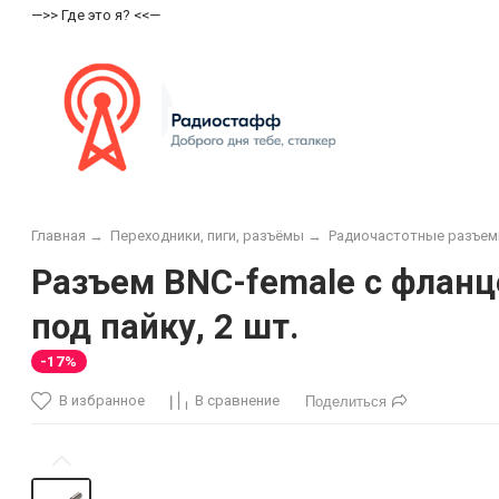
—>> Где это я? <<—
Главная
→
Переходники, пиги, разъёмы
→
Радиочастотные разъе
Разъем BNC-female с фланц
под пайку, 2 шт.
-17%
В избранное
В сравнение
Поделиться