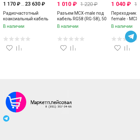
1 010
₽
1 040
₽
1 170
₽
...
23 630
₽
1 220
₽
1 
Радиочастотный
Разъем MCX-male под
Переходник 
коаксиальный кабель
кабель RG58 (RG-58), 50
female - MCX-
RG316, 50 Ом,
Ом, обжимной под
Ом, 2 шт
В наличии
В наличии
В наличии
многожильный,
пайку, 2 шт.
устойчивый к высоким
температурам