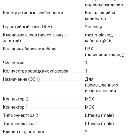
видеонаблюдение
Конструктивные особенности
Вращающийся
коннектор
Гарантийный срок (ОСН)
2 месяца
Ключевые слова (через точку с
mcx-male под
запятой)
кабель rg316;
Внешняя оболочка кабеля
ПВХ
(поливинилхлорид)
Число жил
1
Количество заводских упаковок
1
Назначение (ОСН)
Для
промышленного
использования
Коннектор-2
MCX
Коннектор 1
MCX
Тип коннектора 2
Штекер (male)
Тип коннектора 1
Штекер (male)
Единиц в одном лоте
2