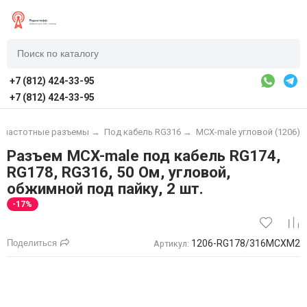
+7 (812) 424-33-95
+7 (812) 424-33-95
очастотные разъемы
→
Под кабель RG316
→
MCX-male угловой (1206)
Разъем MCX-male под кабель RG174,
RG178, RG316, 50 Ом, угловой,
обжимной под пайку, 2 шт.
-17%
Поделиться
1206-RG178/316MCXM2
Артикул: