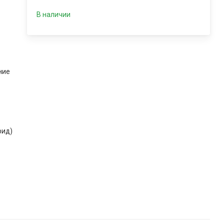
В наличии
ние
рид)