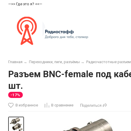
—>> Где это я? <<—
Главная
→
Переходники, пиги, разъёмы
→
Радиочастотные разъе
Разъем BNC-female под кабе
шт.
-17%
В избранное
В сравнение
Поделиться