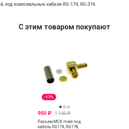
ой, под коаксиальные кабели RG-174, RG-316.
C этим товаром покупают
-17%
950
₽
1 140
₽
Разъем MCX-male под
кабель RG174, RG178,