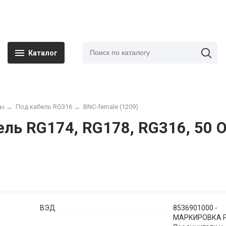
Каталог
мы
→
Под кабель RG316
→
BNC-female (1209)
ль RG174, RG178, RG316, 50 О
ВЭД
8536901000 -
МАРКИРОВКА Р