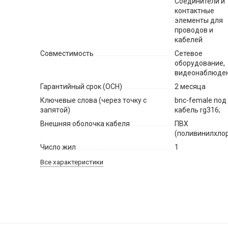
Соединители и
контактные
элементы для
проводов и
кабелей
Совместимость
Сетевое
оборудование,
видеонаблюде
Гарантийный срок (ОСН)
2 месяца
Ключевые слова (через точку с
bnc-female под
запятой)
кабель rg316;
Внешняя оболочка кабеля
ПВХ
(поливинилхло
Число жил
1
Все характеристики