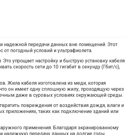
 и надежной передачи данных вне помещений. Этот
ос от погодный условий и ультрафиолета.
. Это упрощает настройку и быструю установку кабеля
ать скорость сети до 10 гигабит в секунду (Гбит/с),
в. Жила кабеля изготовлена из меди, которая
 что он имеет одну сплошную жилу, проходящую через
говечным даже в суровых условиях окружающей среды.
вратить повреждения от воздействия дождя, влаги и
х приложениях, таких как подключение зданий или
 наружного применения. Благодаря экранированному
 и надежную передачу данных на долгие годы.