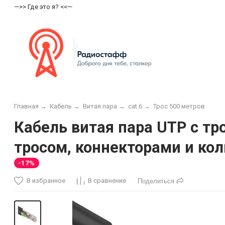
—>> Где это я? <<—
Главная
→
Кабель
→
Витая пара
→
cat.6
→
Трос 500 метров
Кабель витая пара UTP с тр
тросом, коннекторами и кол
-17%
В избранное
В сравнение
Поделиться