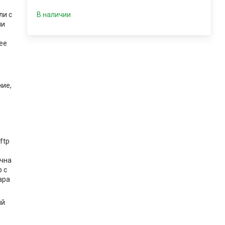
ли с
В наличии
ми
ее
ие,
ftp
ична
p с
ара
ый