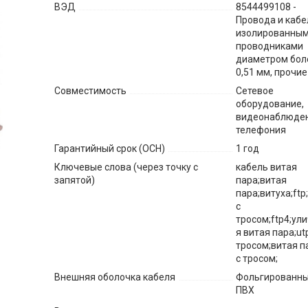
ВЭД
8544499108 -
Провода и кабе
изолированны
проводниками
диаметром бол
0,51 мм, прочие
Совместимость
Сетевое
оборудование,
видеонаблюден
телефония
Гарантийный срок (ОСН)
1 год
Ключевые слова (через точку с
кабель витая
запятой)
пара;витая
пара;витуха;ftp;
с
тросом;ftp4;ул
я витая пара;ut
тросом;витая п
с тросом;
Внешняя оболочка кабеля
Фольгированн
ПВХ