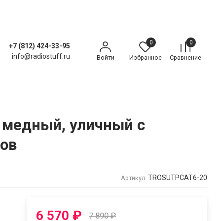
0
0
+7 (812) 424-33-95
info@radiostuff.ru
Войти
Избранное
Сравнение
, медный, уличный с
ров
TROSUTPCAT6-20
Артикул:
6 570
₽
7 890
₽