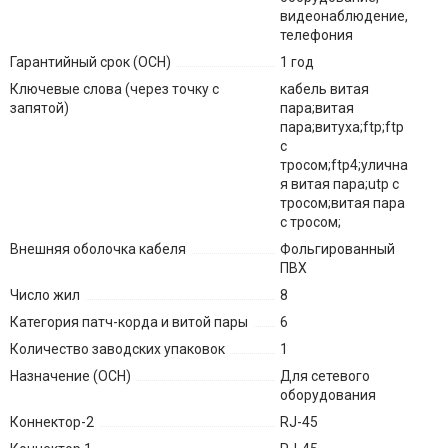
видеонаблюдение,
телефония
Гарантийный срок (ОСН)
1 год
Ключевые слова (через точку с
кабель витая
запятой)
пара;витая
пара;витуха;ftp;ftp
с
тросом;ftp4;улична
я витая пара;utp с
тросом;витая пара
с тросом;
Внешняя оболочка кабеля
Фольгированный
ПВХ
Число жил
8
Категория патч-корда и витой пары
6
Количество заводских упаковок
1
Назначение (ОСН)
Для сетевого
оборудования
Коннектор-2
RJ-45