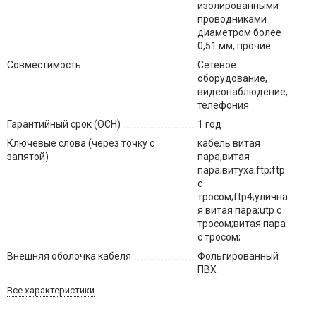
изолированными
проводниками
диаметром более
0,51 мм, прочие
Совместимость
Сетевое
оборудование,
видеонаблюдение,
телефония
Гарантийный срок (ОСН)
1 год
Ключевые слова (через точку с
кабель витая
запятой)
пара;витая
пара;витуха;ftp;ftp
с
тросом;ftp4;улична
я витая пара;utp с
тросом;витая пара
с тросом;
Внешняя оболочка кабеля
Фольгированный
ПВХ
Все характеристики