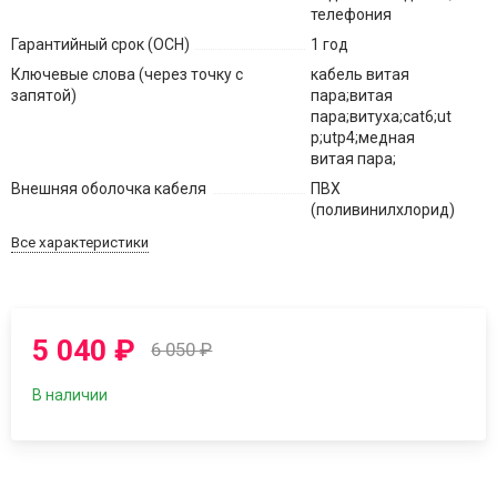
телефония
Гарантийный срок (ОСН)
1 год
Ключевые слова (через точку с
кабель витая
запятой)
пара;витая
пара;витуха;cat6;ut
p;utp4;медная
витая пара;
Внешняя оболочка кабеля
ПВХ
(поливинилхлорид)
Все характеристики
5 040
₽
6 050
₽
В наличии