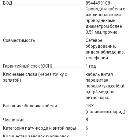
ВЭД
8544499108 -
Провода и кабели с
изолированными
проводниками
диаметром более
0,51 мм, прочие
Совместимость
Сетевое
оборудование,
видеонаблюдение,
телефония
Гарантийный срок (ОСН)
1 год
Ключевые слова (через точку с
кабель витая
запятой)
пара;витая
пара;витуха;cat6;ut
p;utp4;медная
витая пара;
Внешняя оболочка кабеля
ПВХ
(поливинилхлорид)
Число жил
8
Категория патч-корда и витой пары
6
Количество заводских упаковок
1