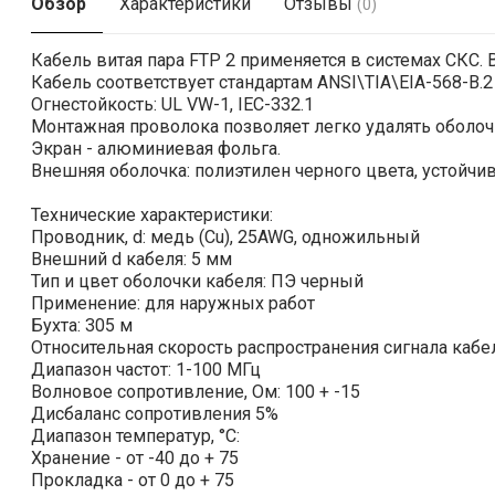
Обзор
Характеристики
Отзывы
(0)
Кабель витая пара FTP 2 применяется в системах СКС.
Кабель соответствует стандартам ANSI\TIA\EIA-568-B.2
Огнестойкость: UL VW-1, IEC-332.1
Монтажная проволока позволяет легко удалять оболоч
Экран - алюминиевая фольга.
Внешняя оболочка: полиэтилен черного цвета, устойч
Технические характеристики:
Проводник, d: медь (Cu), 25AWG, одножильный
Внешний d кабеля: 5 мм
Тип и цвет оболочки кабеля: ПЭ черный
Применение: для наружных работ
Бухта: 305 м
Относительная скорость распространения сигнала кабе
Диапазон частот: 1-100 МГц
Волновое сопротивление, Ом: 100 + -15
Дисбаланс сопротивления 5%
Диапазон температур, °С:
Хранение - от -40 до + 75
Прокладка - от 0 до + 75