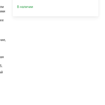
ели
В наличии
ыми
лее
е
ние,
тая
5;
ый