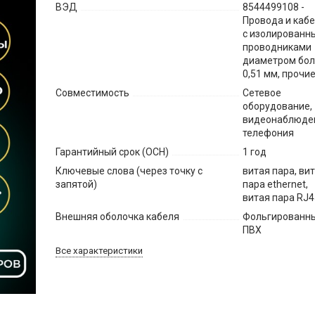
ВЭД
8544499108 -
Провода и каб
с изолированн
проводниками
диаметром бо
0,51 мм, прочи
Совместимость
Сетевое
оборудование,
видеонаблюде
телефония
Гарантийный срок (ОСН)
1 год
Ключевые слова (через точку с
витая пара, ви
запятой)
пара ethernet,
витая пара RJ4
Внешняя оболочка кабеля
Фольгированн
ПВХ
Все характеристики