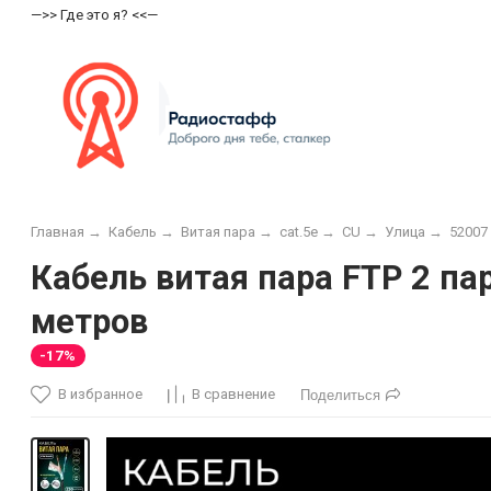
—>> Где это я? <<—
Главная
→
Кабель
→
Витая пара
→
cat.5e
→
CU
→
Улица
→
52007
Кабель витая пара FTP 2 па
метров
-17%
В избранное
В сравнение
Поделиться