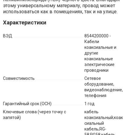
этому универсальному материалу, провод может
использоваться как в помещениях, так и на улице.
Характеристики
ВЭД
8544200000 -
Кабели
коаксиальные и
другие
коаксиальные
электрические
проводники
Совместимость
Сетевое
оборудование,
видеонаблюдение,
телефония
Гарантийный срок (ОСН)
1 год
Ключевые слова (через точку с
кабель
запятой)
коаксиальный;коак
сиальный
кабель;RG-
58;RG58;кабель