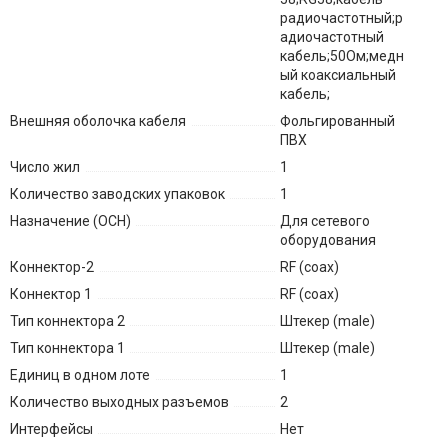
радиочастотный;р
адиочастотный
кабель;50Ом;медн
ый коаксиальный
кабель;
Внешняя оболочка кабеля
Фольгированный
ПВХ
Число жил
1
Количество заводских упаковок
1
Назначение (ОСН)
Для сетевого
оборудования
Коннектор-2
RF (coax)
Коннектор 1
RF (coax)
Тип коннектора 2
Штекер (male)
Тип коннектора 1
Штекер (male)
Единиц в одном лоте
1
Количество выходных разъемов
2
Интерфейсы
Нет