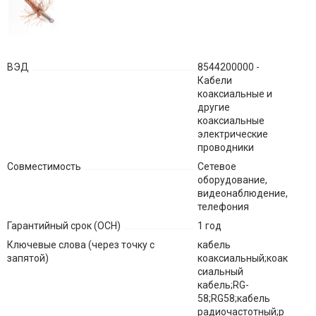
ВЭД
8544200000 -
Кабели
коаксиальные и
другие
коаксиальные
электрические
проводники
Совместимость
Сетевое
оборудование,
видеонаблюдение,
телефония
Гарантийный срок (ОСН)
1 год
Ключевые слова (через точку с
кабель
запятой)
коаксиальный;коак
сиальный
кабель;RG-
58;RG58;кабель
радиочастотный;р