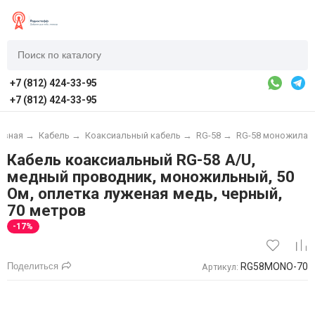
+7 (812) 424-33-95
+7 (812) 424-33-95
авная
→
Кабель
→
Коаксиальный кабель
→
RG-58
→
RG-58 моножила
Кабель коаксиальный RG-58 A/U,
медный проводник, моножильный, 50
Ом, оплетка луженая медь, черный,
70 метров
-17%
Поделиться
RG58MONO-70
Артикул: