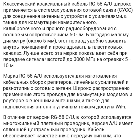
Классический коаксиальный кабель RG-58 A/U широко
применяется в системах усиления сотовой связи (СУСС)
для соединения антенных устройств с усилителями, а
также для коммутации измерительного,
калибровочного и прочего радиооборудования с
волновым сопротивлением 50 Ом. Благодаря малому
диаметру (около 5 мм), этот провод удобно заводить
внутрь помещений и прокладывать в пластиковых
каналах. Лучше всего эта марка показывает себя при
передаче сигнала частотой до 3000 МГц на отрезках 5–
10 м.
Марка RG-58 A/U используется для изготовления
кабельных сборок репитеров, линейных усилителей и
разнотипных сотовых антенн. Широко распространено
применение этого провода для коммутации модемов и
роутеров с внешними антеннами, а также для
подключения антенн к уличным точкам доступа WiFi.
В отличие от версии RG-58 C/U, в которой используется
многожильный плетеный проводник, версия A/U имеет
сплошной центральный проводник. Кабель
обеспечивает качественную передачу сигнала, что