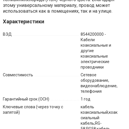
этому универсальному материалу, провод может
использоваться как в помещениях, так и на улице.
Характеристики
ВЭД
8544200000 -
Кабели
коаксиальные и
другие
коаксиальные
электрические
проводники
Совместимость
Сетевое
оборудование,
видеонаблюдение,
телефония
Гарантийный срок (ОСН)
1 год
Ключевые слова (через точку с
кабель
запятой)
коаксиальный;коак
сиальный
кабель;RG-
58;RG58;кабель