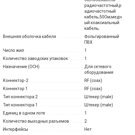
радиочастотный;р
адиочастотный
кабель;50Ом;медн
ый коаксиальный
кабель;
Внешняя оболочка кабеля
Фольгированный
ПВХ
Число жил
1
Количество заводских упаковок
1
Назначение (ОСН)
Для сетевого
оборудования
Коннектор-2
RF (coax)
Коннектор 1
RF (coax)
Тип коннектора 2
Штекер (male)
Тип коннектора 1
Штекер (male)
Единиц в одном лоте
1
Количество выходных разъемов
2
Интерфейсы
Нет