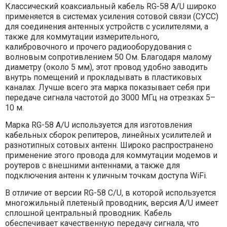
Классический коаксиальный кабель RG-58 A/U широко
применяется в системах усиления сотовой связи (СУСС)
для соединения антенных устройств с усилителями, а
также для коммутации измерительного,
калибровочного и прочего радиооборудования с
волновым сопротивлением 50 Ом. Благодаря малому
диаметру (около 5 мм), этот провод удобно заводить
внутрь помещений и прокладывать в пластиковых
каналах. Лучше всего эта марка показывает себя при
передаче сигнала частотой до 3000 МГц на отрезках 5–
10 м.
Марка RG-58 A/U используется для изготовления
кабельных сборок репитеров, линейных усилителей и
разнотипных сотовых антенн. Широко распространено
применение этого провода для коммутации модемов и
роутеров с внешними антеннами, а также для
подключения антенн к уличным точкам доступа WiFi.
В отличие от версии RG-58 C/U, в которой используется
многожильный плетеный проводник, версия A/U имеет
сплошной центральный проводник. Кабель
обеспечивает качественную передачу сигнала, что