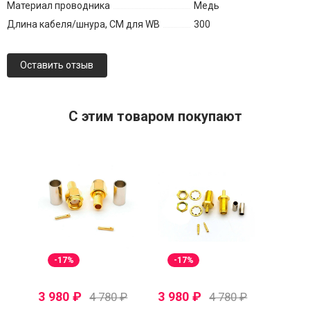
Материал проводника
Медь
Длина кабеля/шнура, СМ для WB
300
Оставить отзыв
C этим товаром покупают
-17%
-17%
3 980
₽
3 980
₽
4 780
₽
4 780
₽