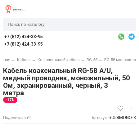
+7 (812) 424-33-95
+7 (812) 424-33-95
авная
→
Кабель
→
Коаксиальный кабель
→
RG-58
→
RG-58 моножила
Кабель коаксиальный RG-58 A/U,
медный проводник, моножильный, 50
Ом, экранированный, черный, 3
метра
-17%
Поделиться
RG58MONO-3
Артикул: