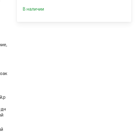
и
В наличии
ие,
коак
й;р
едн
ый
ый