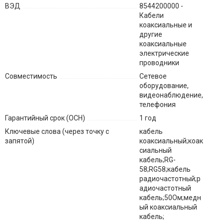
ВЭД
8544200000 -
Кабели
коаксиальные и
другие
коаксиальные
электрические
проводники
Совместимость
Сетевое
оборудование,
видеонаблюдение,
телефония
Гарантийный срок (ОСН)
1 год
Ключевые слова (через точку с
кабель
запятой)
коаксиальный;коак
сиальный
кабель;RG-
58;RG58;кабель
радиочастотный;р
адиочастотный
кабель;50Ом;медн
ый коаксиальный
кабель;