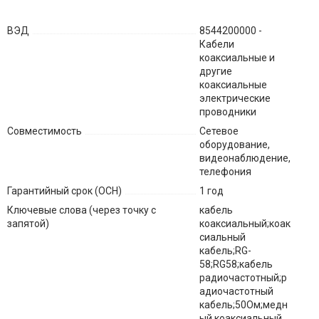
ВЭД
8544200000 -
Кабели
коаксиальные и
другие
коаксиальные
электрические
проводники
Совместимость
Сетевое
оборудование,
видеонаблюдение,
телефония
Гарантийный срок (ОСН)
1 год
Ключевые слова (через точку с
кабель
запятой)
коаксиальный;коак
сиальный
кабель;RG-
58;RG58;кабель
радиочастотный;р
адиочастотный
кабель;50Ом;медн
ый коаксиальный