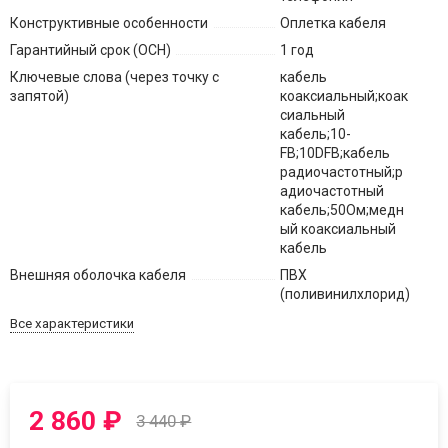
Конструктивные особенности
Оплетка кабеля
Гарантийный срок (ОСН)
1 год
Ключевые слова (через точку с
кабель
запятой)
коаксиальный;коак
сиальный
кабель;10-
FB;10DFB;кабель
радиочастотный;р
адиочастотный
кабель;50Ом;медн
ый коаксиальный
кабель
Внешняя оболочка кабеля
ПВХ
(поливинилхлорид)
Все характеристики
2 860
₽
3 440
₽